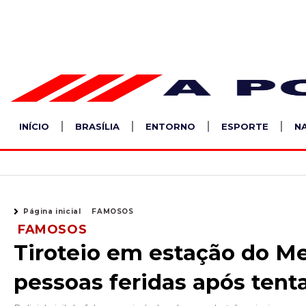
Ir
para
o
conteúdo
INÍCIO
BRASÍLIA
ENTORNO
ESPORTE
N
Página inicial
FAMOSOS
FAMOSOS
Tiroteio em estação do Me
pessoas feridas após tenta