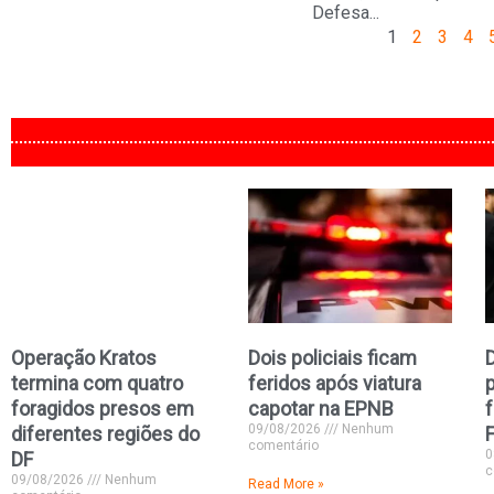
Defesa...
1
2
3
4
Operação Kratos
Dois policiais ficam
termina com quatro
feridos após viatura
foragidos presos em
capotar na EPNB
f
09/08/2026
Nenhum
diferentes regiões do
comentário
0
DF
c
09/08/2026
Nenhum
Read More »