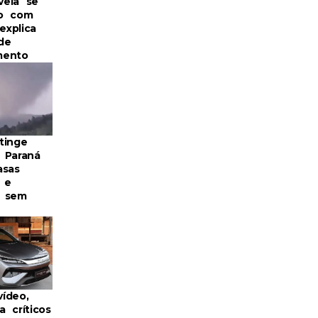
evela se
do com
explica
de
mento
tinge
 Paraná
asas
 e
s sem
ídeo,
 críticos