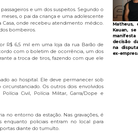
o passageiros e um dos suspeitos. Segundo o
 meses, o pai da criança e uma adolescente
ta Casa, onde recebeu atendimento médico.
Matheus, 
 dos bombeiros.
Kauan, se
manifesta
decisão da
r R$ 6,5 mil em uma loja da rua Barão de
na disput
acordo com o boletim de ocorrência, um dos
ex-empresá
ante a troca de tiros, fazendo com que ele
ado ao hospital. Ele deve permanecer sob
 circunstanciado. Os outros dois envolvidos
lícia Civil, Polícia Militar, Garra/Dope e
ia no entorno da estação. Nas gravações, é
s enquanto policiais entram no local para
ortas diante do tumulto.