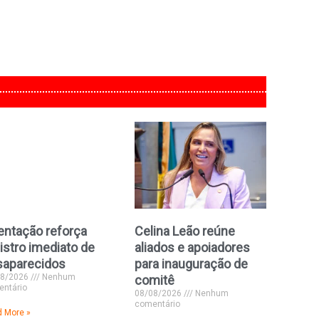
entação reforça
Celina Leão reúne
istro imediato de
aliados e apoiadores
saparecidos
para inauguração de
08/2026
Nenhum
comitê
ntário
08/08/2026
Nenhum
comentário
 More »