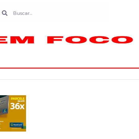
Search
earch