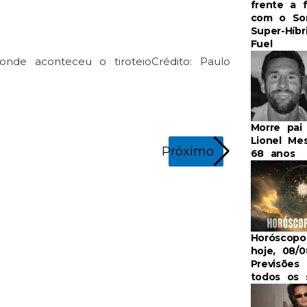
frente a 
com o So
Super-Híbr
Fuel
 onde aconteceu o tiroteio
Crédito: Paulo
Morre pai
Lionel Mes
Próximo
68 anos
Horóscop
Estação São B
hoje, 08/0
Previsões 
todos os 