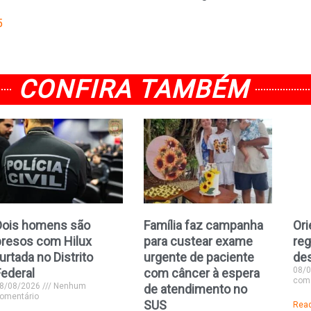
5
CONFIRA TAMBÉM
Dois homens são
Família faz campanha
Ori
presos com Hilux
para custear exame
reg
urtada no Distrito
urgente de paciente
de
08/
Federal
com câncer à espera
come
8/08/2026
Nenhum
de atendimento no
omentário
SUS
Read