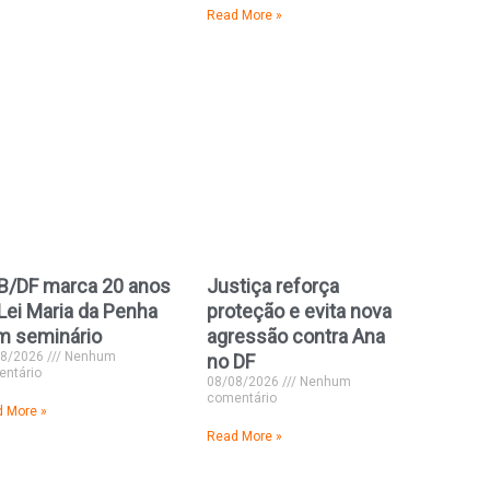
Read More »
B/DF marca 20 anos
Justiça reforça
Lei Maria da Penha
proteção e evita nova
m seminário
agressão contra Ana
08/2026
Nenhum
no DF
ntário
08/08/2026
Nenhum
comentário
 More »
Read More »