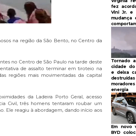
Virginia r
fez acor
Vini Jr. e 
mudança 
comporta
minosos na região da São Bento, no Centro da
Tornado a
tes no Centro de São Paulo na tarde deste
cidade do
entativa de assalto terminar em tiroteio na
e deixa c
das regiões mais movimentadas da capital
destruídas
moradore
energia
ximidades da Ladeira Porto Geral, acesso
cia Civil, três homens tentaram roubar um
ião. Ele reagiu à abordagem, dando início aos
Em novo v
BYD coloca