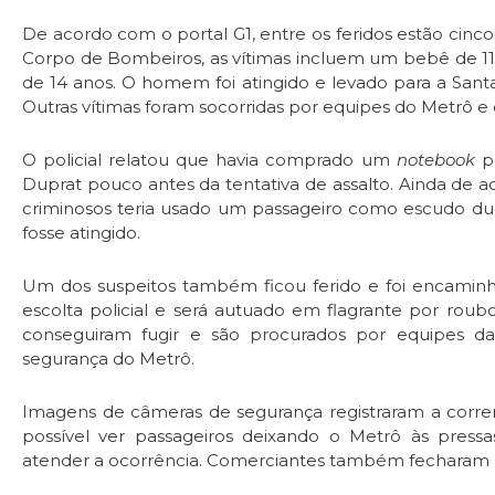
De acordo com o portal G1, entre os feridos estão cinc
Corpo de Bombeiros, as vítimas incluem um bebê de 11
de 14 anos. O homem foi atingido e levado para a San
Outras vítimas foram socorridas por equipes do Metrô e
O policial relatou que havia comprado um
notebook
po
Duprat pouco antes da tentativa de assalto. Ainda de 
criminosos teria usado um passageiro como escudo dur
fosse atingido.
Um dos suspeitos também ficou ferido e foi encaminh
escolta policial e será autuado em flagrante por roubo
conseguiram fugir e são procurados por equipes da Po
segurança do Metrô.
Imagens de câmeras de segurança registraram a correr
possível ver passageiros deixando o Metrô às pressa
atender a ocorrência. Comerciantes também fecharam p