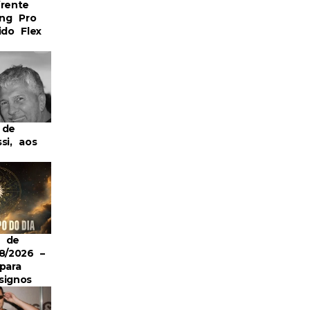
frente
ng Pro
ido Flex
 de
si, aos
o de
ento do Metrô de SP
Divulgação: Metrô de SP/Governo do e
8/2026 –
para
signos