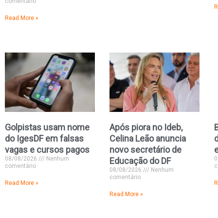
comentário
R
Read More »
Golpistas usam nome
Após piora no Ideb,
B
do IgesDF em falsas
Celina Leão anuncia
vagas e cursos pagos
novo secretário de
08/08/2026
Nenhum
0
Educação do DF
comentário
c
08/08/2026
Nenhum
comentário
Read More »
R
Read More »