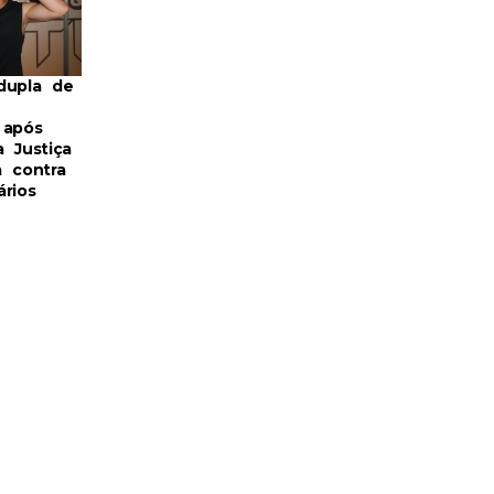
dupla de
 após
 Justiça
a contra
rios