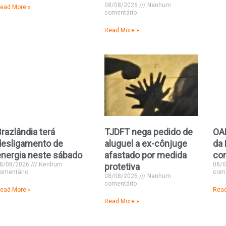
08/08/2026
Nenhum
ead More »
comentário
Read More »
razlândia terá
TJDFT nega pedido de
OA
desligamento de
aluguel a ex-cônjuge
da 
energia neste sábado
afastado por medida
co
8/08/2026
Nenhum
08/
protetiva
omentário
come
08/08/2026
Nenhum
comentário
ead More »
Read
Read More »