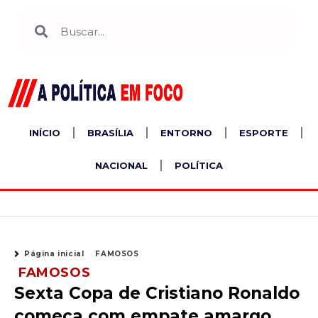
Ir
Search
Search
para
o
conteúdo
INÍCIO
BRASÍLIA
ENTORNO
ESPORTE
NACIONAL
POLÍTICA
Página inicial
FAMOSOS
FAMOSOS
Sexta Copa de Cristiano Ronaldo
começa com empate amargo