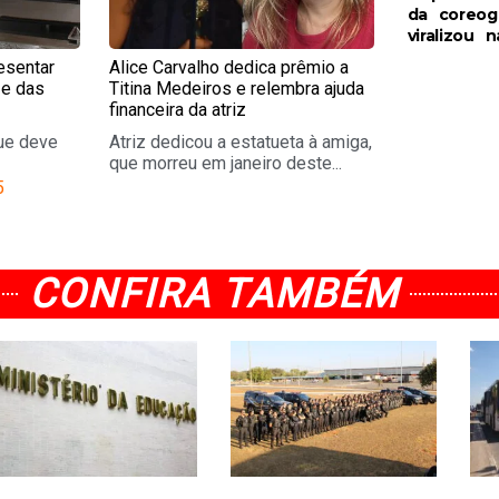
da coreog
viralizou 
esentar
Alice Carvalho dedica prêmio a
 e das
Titina Medeiros e relembra ajuda
financeira da atriz
ue deve
Atriz dedicou a estatueta à amiga,
que morreu em janeiro deste...
5
CONFIRA TAMBÉM