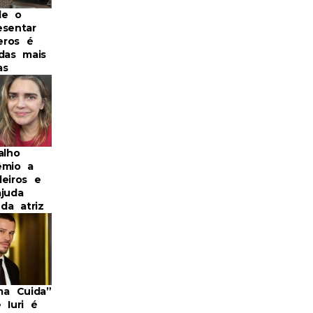
de o
esentar
eros é
 das mais
as
alho
êmio a
deiros e
ajuda
 da atriz
a Cuida”
 Iuri é