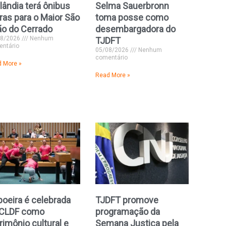
lândia terá ônibus
Selma Sauerbronn
ras para o Maior São
toma posse como
o do Cerrado
desembargadora do
08/2026
Nenhum
TJDFT
ntário
05/08/2026
Nenhum
comentário
 More »
Read More »
oeira é celebrada
TJDFT promove
 CLDF como
programação da
rimônio cultural e
Semana Justiça pela