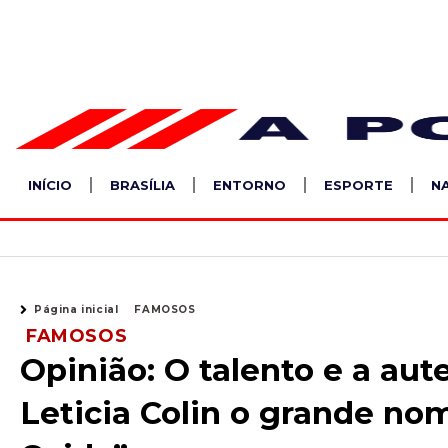
Ir
para
o
conteúdo
INÍCIO
BRASÍLIA
ENTORNO
ESPORTE
N
Página inicial
FAMOSOS
FAMOSOS
Opinião: O talento e a au
Leticia Colin o grande 