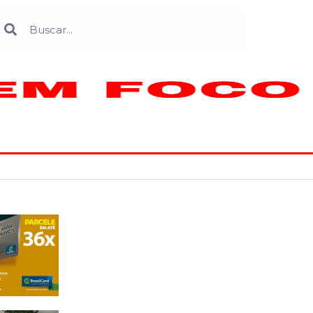
Search
earch