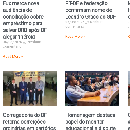
Fux marca nova
PT-DF e federação
I
audiência de
confirmam nome de
conciliação sobre
Leandro Grass ao GDF
06/08/2026
Nenhum
0
empréstimo para
comentário
c
salvar BRB após DF
alegar ‘inércia’
Read More »
R
06/08/2026
Nenhum
comentário
Read More »
Corregedoria do DF
Homenagem destaca
retoma correições
papel do monitor
ordinárias em cartórios
educacional e discute