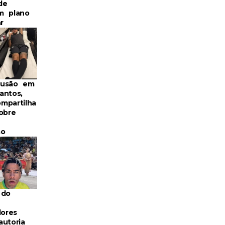
de
m plano
r
fusão em
antos,
mpartilha
obre
ão
 do
dores
autoria