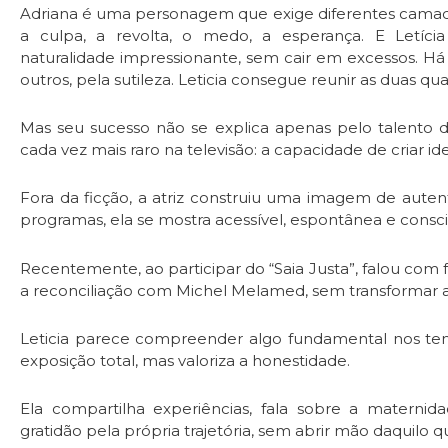
Adriana é uma personagem que exige diferentes camadas
a culpa, a revolta, o medo, a esperança. E Letíci
naturalidade impressionante, sem cair em excessos. Há
outros, pela sutileza. Leticia consegue reunir as duas qua
Mas seu sucesso não se explica apenas pelo talento 
cada vez mais raro na televisão: a capacidade de criar i
Fora da ficção, a atriz construiu uma imagem de auten
programas, ela se mostra acessível, espontânea e conscie
Recentemente, ao participar do “Saia Justa”, falou com
a reconciliação com Michel Melamed, sem transformar a
Leticia parece compreender algo fundamental nos temp
exposição total, mas valoriza a honestidade.
Ela compartilha experiências, fala sobre a maternida
gratidão pela própria trajetória, sem abrir mão daquilo q