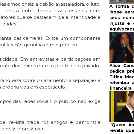
 emocionais: a paixão avassaladora, o luto,
A forma 
a transita entre todos esses estados com
Ibope apr
 atores que se destacam pela intensidade e
seus núm
injusta e
lidades.
equivocad
diante das câmeras. Existe um componente
dentificação genuína com o público.
ticidade. Em entrevistas e participações em
Alice Carv
nte dos limites entre o público e o privado.
dedica pr
Titina Me
 franqueza sobre o casamento, a separação e
relembra 
 própria vida em espetáculo.
financeira
os das redes sociais: o público não exige
de, revisita trabalhos antigos e demonstra
“Quem Am
ue deseja preservar.
revela que