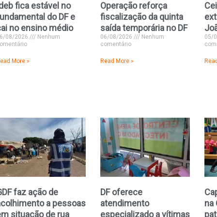
deb fica estável no
Operação reforça
Cei
fundamental do DF e
fiscalização da quinta
ext
cai no ensino médio
saída temporária no DF
Joã
6/08/2026
Nenhum
06/08/2026
Nenhum
05/
omentário
comentário
come
ead More »
Read More »
Read
GDF faz ação de
DF oferece
Cap
acolhimento a pessoas
atendimento
na
em situação de rua
especializado a vítimas
pat