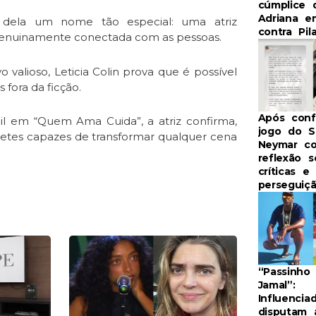
cúmplice 
Adriana e
 dela um nome tão especial: uma atriz
contra Pila
genuinamente conectada com as pessoas.
valioso, Leticia Colin prova que é possível
 fora da ficção.
Após con
il em “Quem Ama Cuida”, a atriz confirma,
jogo do S
retes capazes de transformar qualquer cena
Neymar co
reflexão s
críticas e
perseguiç
e
Page
“Passinho
Jamal”:
Influencia
disputam 