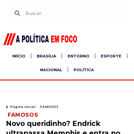
Ir
Search
Search
para
o
conteúdo
INÍCIO
BRASÍLIA
ENTORNO
ESPORTE
NACIONAL
POLÍTICA
Página inicial
FAMOSOS
FAMOSOS
Novo queridinho? Endrick
ultrapassa Memphis e entra no