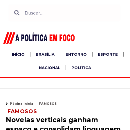
Ir
Search
Search
para
o
conteúdo
INÍCIO
BRASÍLIA
ENTORNO
ESPORTE
NACIONAL
POLÍTICA
Página inicial
FAMOSOS
FAMOSOS
Novelas verticais ganham
espaço e consolidam linguagem