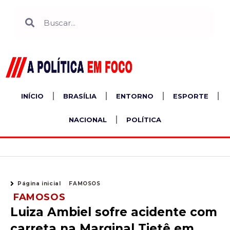
Ir
Search
Search
para
o
conteúdo
INÍCIO
BRASÍLIA
ENTORNO
ESPORTE
NACIONAL
POLÍTICA
Página inicial
FAMOSOS
FAMOSOS
Luiza Ambiel sofre acidente com
carreta na Marginal Tietê em