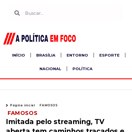
Ir
Search
Search
para
o
conteúdo
INÍCIO
BRASÍLIA
ENTORNO
ESPORTE
NACIONAL
POLÍTICA
Página inicial
FAMOSOS
FAMOSOS
Imitada pelo streaming, TV
aberta tem caminhos traçados e