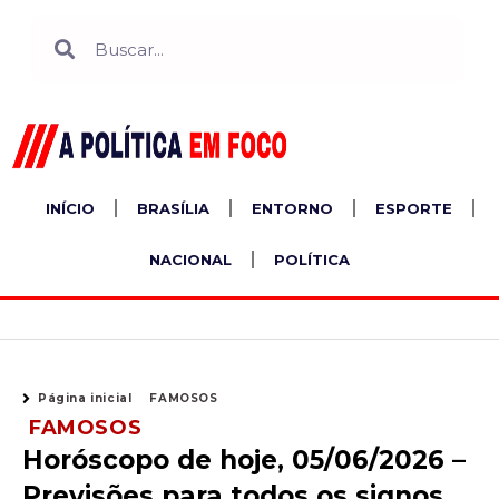
Ir
Search
Search
para
o
conteúdo
INÍCIO
BRASÍLIA
ENTORNO
ESPORTE
NACIONAL
POLÍTICA
Página inicial
FAMOSOS
FAMOSOS
Horóscopo de hoje, 05/06/2026 –
Previsões para todos os signos