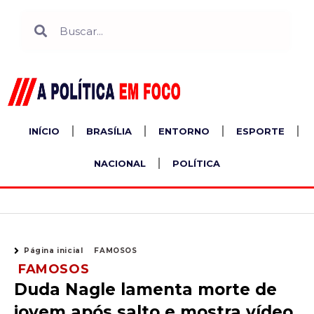
Ir
Search
Search
para
o
conteúdo
INÍCIO
BRASÍLIA
ENTORNO
ESPORTE
NACIONAL
POLÍTICA
Página inicial
FAMOSOS
FAMOSOS
Duda Nagle lamenta morte de
jovem após salto e mostra vídeo