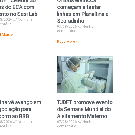
DFT celebra 36
Ônibus elétricos
os do ECA com
começam a testar
nto no Sesi Lab
linhas em Planaltina e
08/2026
Nenhum
Sobradinho
ntário
07/08/2026
Nenhum
comentário
 More »
Read More »
ina vê avanço em
TJDFT promove evento
ociação para
da Semana Mundial do
corro ao BRB
Aleitamento Materno
08/2026
Nenhum
07/08/2026
Nenhum
ntário
comentário