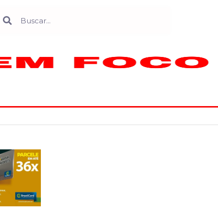
Search
earch