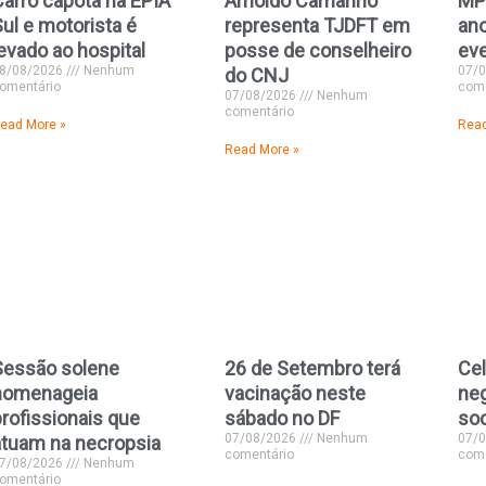
Carro capota na EPIA
Arnoldo Camanho
MP
ul e motorista é
representa TJDFT em
an
evado ao hospital
posse de conselheiro
eve
8/08/2026
Nenhum
07/
do CNJ
omentário
come
07/08/2026
Nenhum
comentário
ead More »
Read
Read More »
Sessão solene
26 de Setembro terá
Cel
homenageia
vacinação neste
neg
profissionais que
sábado no DF
so
07/08/2026
Nenhum
07/
atuam na necropsia
comentário
come
7/08/2026
Nenhum
omentário