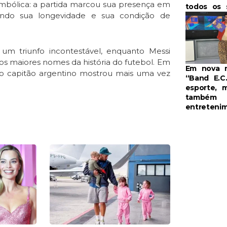
mbólica: a partida marcou sua presença em
todos os 
ando sua longevidade e sua condição de
um triunfo incontestável, enquanto Messi
 os maiores nomes da história do futebol. Em
Em nova 
o, o capitão argentino mostrou mais uma vez
“Band E.C.
esporte, 
também
entreteni
e
Page