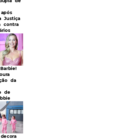
dupla de
 após
 Justiça
a contra
rios
Barbie!
oura
ação da
o de
bbie
 decora