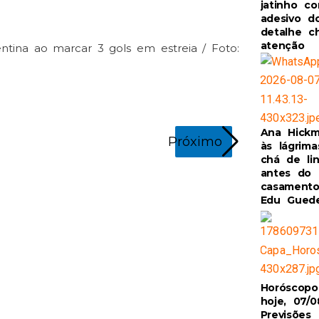
jatinho c
adesivo do
detalhe c
atenção
entina ao marcar 3 gols em estreia / Foto:
Ana Hickm
Próximo
às lágrim
chá de lin
antes do
casament
Edu Gued
D10S: Messi s
Reprodução In
Horóscop
hoje, 07/0
Previsões 