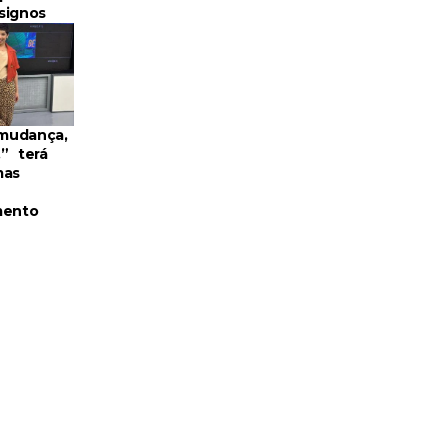
signos
mudança,
” terá
mas
mento