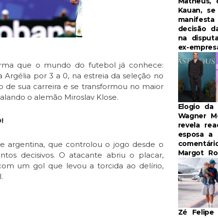
Matheus, 
Kauan, se
manifesta
decisão da
na disput
ex-empresá
rma que o mundo do futebol já conhece:
 Argélia por 3 a 0, na estreia da seleção no
co de sua carreira e se transformou no maior
gualando o alemão Miroslav Klose.
Elogio da 
Wagner M
!
revela re
esposa a
comentári
 argentina, que controlou o jogo desde o
Margot Ro
os decisivos. O atacante abriu o placar,
m um gol que levou a torcida ao delírio,
.
Zé Felipe