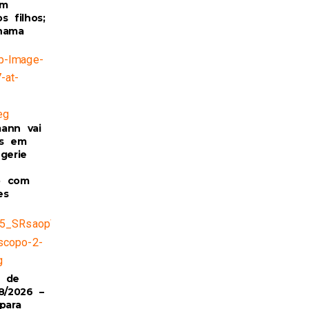
om
s filhos;
hama
ann vai
as em
gerie
o com
es
e transforma no maior artilheiro da Argentina ao marcar
stagram @afaseleccion
o de
8/2026 –
para