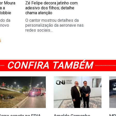
er Moura
Zé Felipe decora jatinho com
a a
adesivo dos filhos; detalhe
Robbie
chama atenção
lado da
O cantor mostrou detalhes da
o novo
personalização da aeronave nas
redes sociais...
5
CONFIRA TAMBÉM