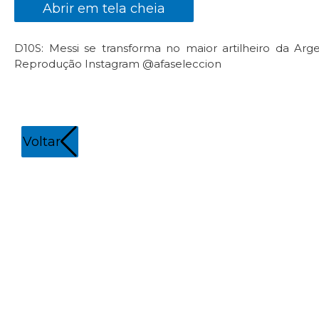
Abrir em tela cheia
D10S: Messi se transforma no maior artilheiro da Arg
Reprodução Instagram @afaseleccion
Voltar