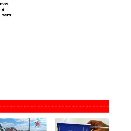
asas
 e
s sem