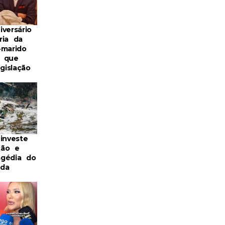
versário
ria da
-marido
r que
egislação
investe
ção e
ragédia do
da
 Tati Dias
Crédito: Reprodução Instagram @lauanaprado