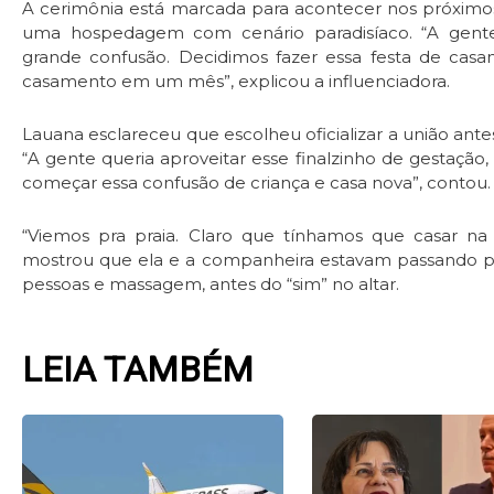
A cerimônia está marcada para acontecer nos próximos 
uma hospedagem com cenário paradisíaco. “A gent
grande confusão. Decidimos fazer essa festa de ca
casamento em um mês”, explicou a influenciadora.
Lauana esclareceu que escolheu oficializar a união ant
“A gente queria aproveitar esse finalzinho de gestação
começar essa confusão de criança e casa nova”, contou.
“Viemos pra praia. Claro que tínhamos que casar na p
mostrou que ela e a companheira estavam passando por
pessoas e massagem, antes do “sim” no altar.
LEIA TAMBÉM
Page
Page
Page
Pag