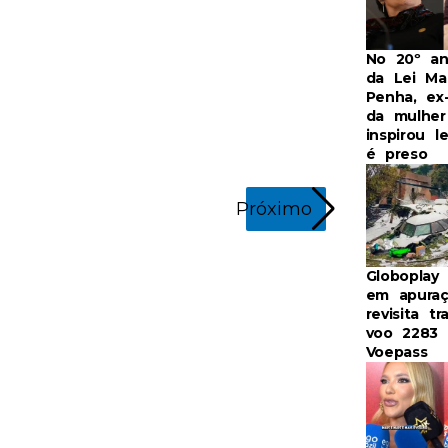
No 20º ani
da Lei Ma
Penha, ex
da mulhe
inspirou l
é preso
Próximo
Globoplay 
em apura
revisita t
voo 2283 
Voepass
Lauana Prado e