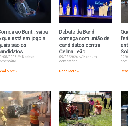
orrida ao Buriti: saiba
Debate da Band
Qu
o que está em jogo e
começa com união de
fer
quais são os
candidatos contra
ent
candidatos
Celina Leão
So
9/08/2026
Nenhum
09/08/2026
Nenhum
09/
omentário
comentário
come
ead More »
Read More »
Read