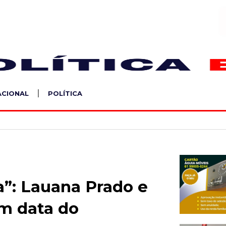
S
ACIONAL
POLÍTICA
a”: Lauana Prado e
m data do