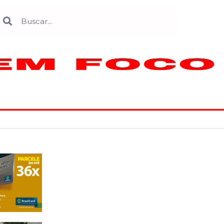
Search
earch