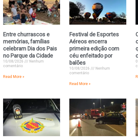
Entre churrascos e
Festival de Esportes
C
memórias, famílias
Aéreos encerra
celebram Dia dos Pais
primeira edição com
no Parque da Cidade
céu enfeitado por
10/08/2026
Nenhum
0
balões
comentário
c
10/08/2026
Nenhum
comentário
Read More »
R
Read More »