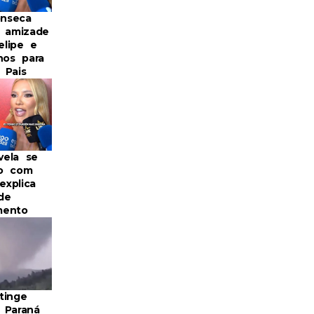
onseca
e amizade
lipe e
nos para
 Pais
evela se
do com
explica
de
mento
tinge
 Paraná