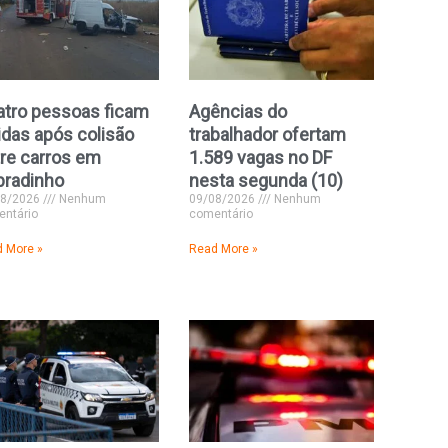
atro pessoas ficam
Agências do
idas após colisão
trabalhador ofertam
re carros em
1.589 vagas no DF
bradinho
nesta segunda (10)
08/2026
Nenhum
09/08/2026
Nenhum
ntário
comentário
 More »
Read More »