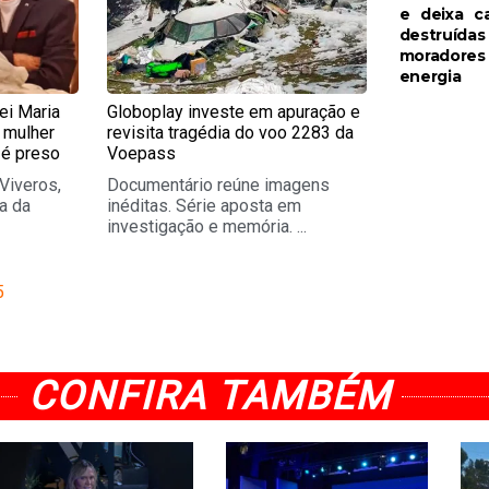
e deixa c
destruídas
moradore
energia
ei Maria
Globoplay investe em apuração e
 mulher
revisita tragédia do voo 2283 da
 é preso
Voepass
Viveros,
Documentário reúne imagens
a da
inéditas. Série aposta em
investigação e memória. ...
5
CONFIRA TAMBÉM