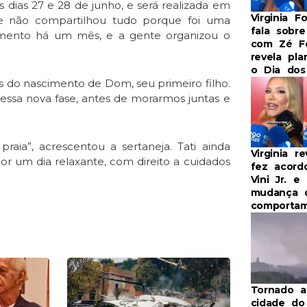
dias 27 e 28 de junho, e será realizada em
Virginia F
e não compartilhou tudo porque foi uma
fala sobr
samento há um mês, e a gente organizou o
com Zé Fe
revela pla
o Dia dos
es do nascimento de Dom, seu primeiro filho.
, essa nova fase, antes de morarmos juntas e
raia”, acrescentou a sertaneja. Tati ainda
Virginia r
 um dia relaxante, com direito a cuidados
fez acor
Vini Jr. e 
mudança 
comporta
e
Page
Tornado a
cidade do