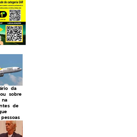
ário da
tou sobre
 na
ntes de
que
 pessoas