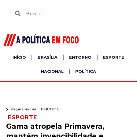
Ir
Search
Search
para
o
conteúdo
INÍCIO
BRASÍLIA
ENTORNO
ESPORTE
NACIONAL
POLÍTICA
Página inicial
ESPORTE
ESPORTE
Gama atropela Primavera,
mantém invencibilidade e