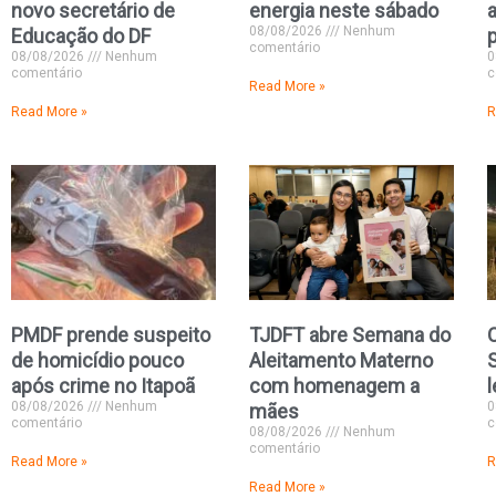
novo secretário de
energia neste sábado
08/08/2026
Nenhum
Educação do DF
p
comentário
08/08/2026
Nenhum
0
comentário
c
Read More »
Read More »
R
PMDF prende suspeito
TJDFT abre Semana do
de homicídio pouco
Aleitamento Materno
S
após crime no Itapoã
com homenagem a
l
08/08/2026
Nenhum
0
mães
comentário
c
08/08/2026
Nenhum
comentário
Read More »
R
Read More »