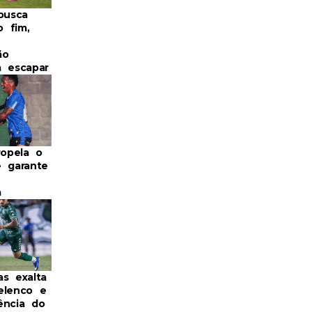
busca
 fim,
ão
a escapar
ropela o
e garante
a
as exalta
elenco e
ência do