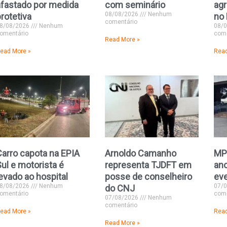
afastado por medida
com seminário
agr
08/08/2026
Nenhum
rotetiva
no
comentário
8/08/2026
Nenhum
08/
omentário
come
Read More »
ead More »
Read
Carro capota na EPIA
Arnoldo Camanho
MP
ul e motorista é
representa TJDFT em
an
evado ao hospital
posse de conselheiro
eve
8/08/2026
Nenhum
07/
do CNJ
omentário
come
07/08/2026
Nenhum
comentário
ead More »
Read
Read More »