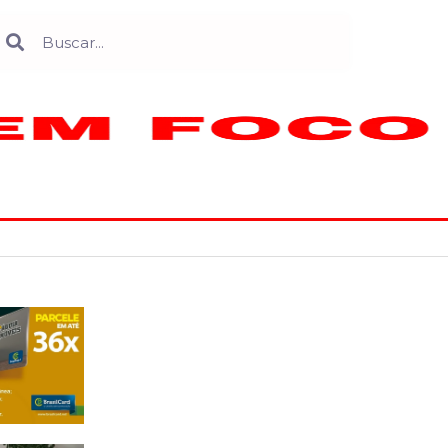
Search
earch