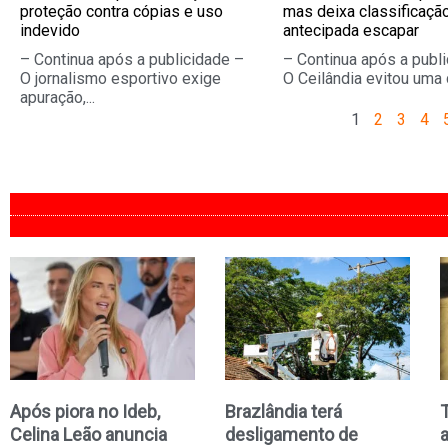
proteção contra cópias e uso
mas deixa classificaçã
indevido
antecipada escapar
– Continua após a publicidade –
– Continua após a publ
O jornalismo esportivo exige
O Ceilândia evitou uma d
apuração,...
1
2
3
4
Após piora no Ideb,
Brazlândia terá
Celina Leão anuncia
desligamento de