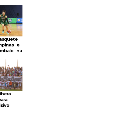
asquete
mpinas e
mbalo na
ibera
ara
sivo