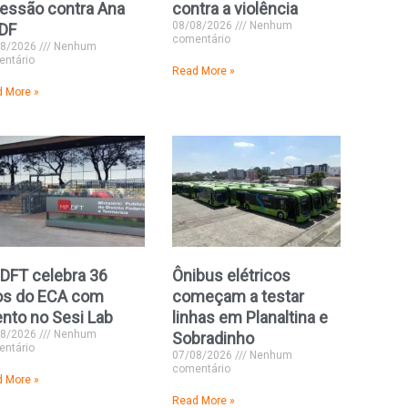
essão contra Ana
contra a violência
08/08/2026
Nenhum
 DF
comentário
08/2026
Nenhum
ntário
Read More »
 More »
DFT celebra 36
Ônibus elétricos
os do ECA com
começam a testar
nto no Sesi Lab
linhas em Planaltina e
08/2026
Nenhum
Sobradinho
ntário
07/08/2026
Nenhum
comentário
 More »
Read More »