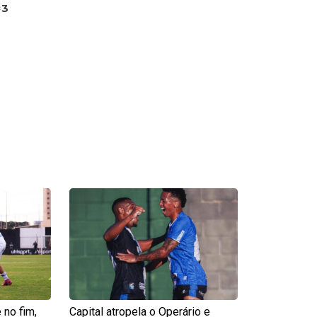
×3
e
Page
 no fim,
Capital atropela o Operário e