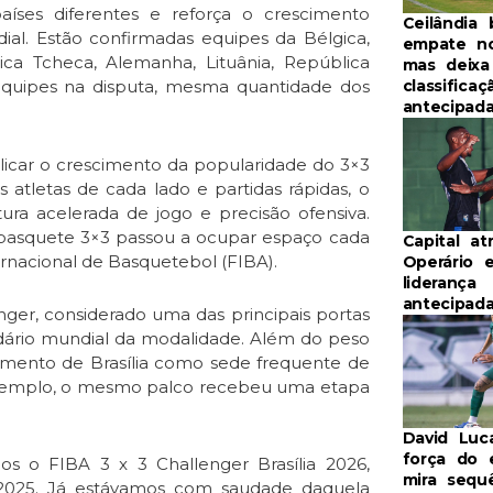
íses diferentes e reforça o crescimento
Ceilândia 
al. Estão confirmadas equipes da Bélgica,
empate no
ica Tcheca, Alemanha, Lituânia, República
mas deixa
classificaç
 equipes na disputa, mesma quantidade dos
antecipad
licar o crescimento da popularidade do 3×3
atletas de cada lado e partidas rápidas, o
tura acelerada de jogo e precisão ofensiva.
 basquete 3×3 passou a ocupar espaço cada
Capital at
ernacional de Basquetebol (FIBA).
Operário 
liderança
antecipad
enger, considerado uma das principais portas
dário mundial da modalidade. Além do peso
amento de Brasília como sede frequente de
 exemplo, o mesmo palco recebeu uma etapa
David Luc
força do 
s o FIBA 3 x 3 Challenger Brasília 2026,
mira sequ
o 2025. Já estávamos com saudade daquela