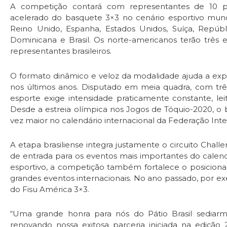
A competição contará com representantes de 10 pa
acelerado do basquete 3×3 no cenário esportivo mundi
Reino Unido, Espanha, Estados Unidos, Suíça, Repúbl
Dominicana e Brasil. Os norte-americanos terão três
representantes brasileiros.
O formato dinâmico e veloz da modalidade ajuda a exp
nos últimos anos. Disputado em meia quadra, com três 
esporte exige intensidade praticamente constante, lei
Desde a estreia olímpica nos Jogos de Tóquio-2020, o
vez maior no calendário internacional da Federação Int
A etapa brasiliense integra justamente o circuito Chall
de entrada para os eventos mais importantes do calen
esportivo, a competição também fortalece o posicion
grandes eventos internacionais. No ano passado, por
do Fisu América 3×3.
“Uma grande honra para nós do Pátio Brasil sediarmo
renovando nossa exitosa parceria iniciada na ediçã