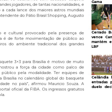
Gama
andes jogadores, de tantas nacionalidades, e
a cada lance dos maiores astros mundiais
ntendente do Pátio Brasil Shopping, Augusto
Cerrado B
 e cultural provocado pela presença de
vence Ca
tiva é de forte movimentação de público ao
mantém e
iros do ambiente tradicional dos grandes
LBF
quete 3×3 para Brasília é motivo de muito
 mostrou a força da cidade como palco de
 público pela modalidade. Ter equipes de
Ceilândia l
 Brasília no calendário global do basquete
entradas p
dade no país”, afirmou Mauricio Souza. A
duelo deci
tal oficial da FIBA. Os ingressos gratuitos
la.