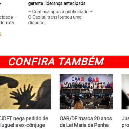
o
garante liderança antecipada
– Continua após a publicidade –
icidade –
O Capital transformou uma
errota...
disputa...
5
CONFIRA TAMBÉM
TJDFT nega pedido de
OAB/DF marca 20 anos
Jus
aluguel a ex-cônjuge
da Lei Maria da Penha
pro