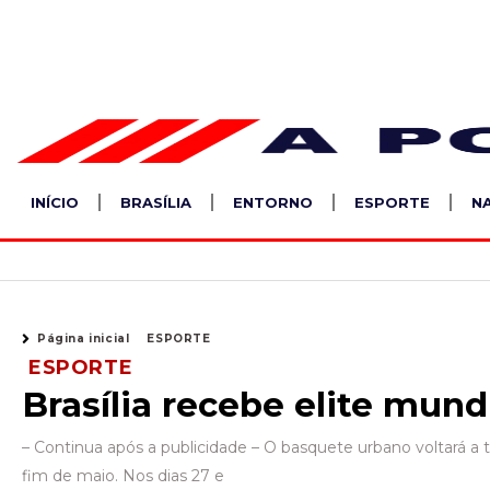
Ir
para
o
conteúdo
INÍCIO
BRASÍLIA
ENTORNO
ESPORTE
N
Página inicial
ESPORTE
ESPORTE
Brasília recebe elite mun
– Continua após a publicidade – O basquete urbano voltará a t
fim de maio. Nos dias 27 e