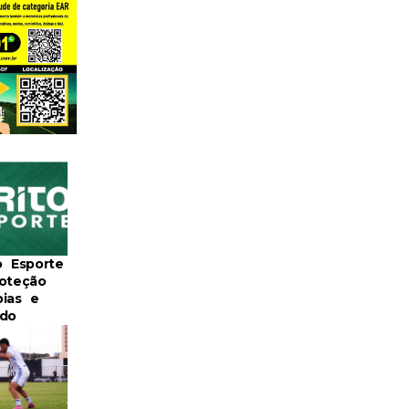
o Esporte
roteção
pias e
ido