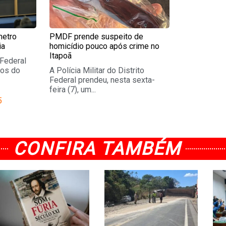
metro
PMDF prende suspeito de
ia
homicídio pouco após crime no
Itapoã
 Federal
os do
A Polícia Militar do Distrito
Federal prendeu, nesta sexta-
feira (7), um...
5
CONFIRA TAMBÉM