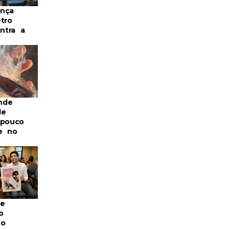
nça
tro
ontra a
nde
de
 pouco
e no
re
o
to