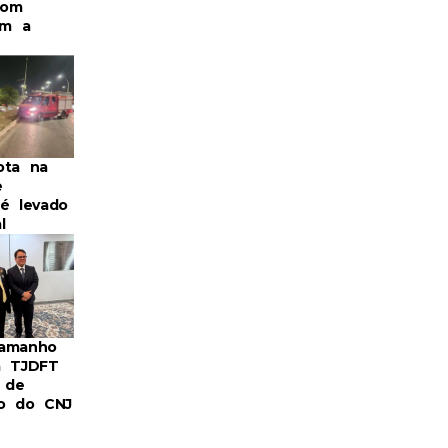
com
m a
ota na
e
 é levado
l
Camanho
a TJDFT
 de
ro do CNJ