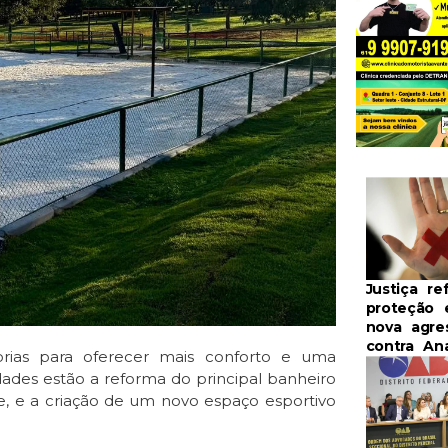
Justiça re
proteção 
nova agre
contra An
orias para oferecer mais conforto e uma
idades estão a reforma do principal banheiro
te, e a criação de um novo espaço esportivo