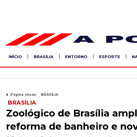
Ir
para
o
conteúdo
INÍCIO
BRASÍLIA
ENTORNO
ESPORTE
N
Página inicial
BRASÍLIA
BRASÍLIA
Zoológico de Brasília amp
reforma de banheiro e no