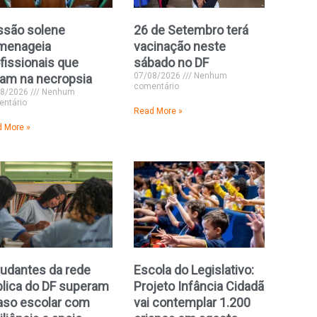
ssão solene
26 de Setembro terá
menageia
vacinação neste
fissionais que
sábado no DF
07/08/2026
Nenhum
am na necropsia
comentário
08/2026
Nenhum
ntário
Read More »
 More »
udantes da rede
Escola do Legislativo:
lica do DF superam
Projeto Infância Cidadã
aso escolar com
vai contemplar 1.200