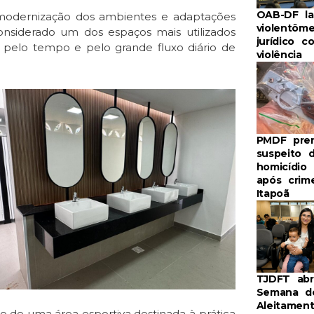
OAB-DF la
, modernização dos ambientes e adaptações
violentôme
Considerado um dos espaços mais utilizados
jurídico c
o pelo tempo e pelo grande fluxo diário de
violência
PMDF pre
suspeito 
homicídio
após crim
Itapoã
TJDFT ab
Semana d
Aleitamen
 de uma área esportiva destinada à prática