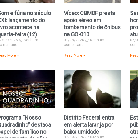
Som e fúria no século
Vídeo: CBMDF presta
Se
XXI: lançamento do
apoio aéreo em
ho
ivro acontece na
tombamento de ônibus
pro
uarta-feira (12)
na GO-010
atu
7/08/2026
Nenhum
07/08/2026
Nenhum
07/
omentário
comentário
come
ead More »
Read More »
Read
Programa “Nosso
Distrito Federal entra
Est
Quadradinho” destaca
em alerta laranja por
púb
apel de famílias no
baixa umidade
atr
07/08/2026
Nenhum