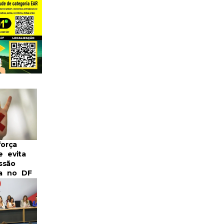
força
e evita
ssão
a no DF