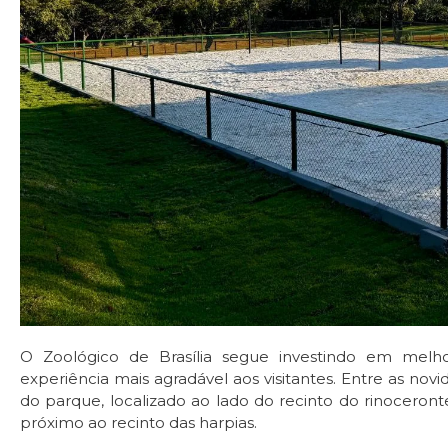
O Zoológico de Brasília segue investindo em melh
experiência mais agradável aos visitantes. Entre as nov
do parque, localizado ao lado do recinto do rinoceron
próximo ao recinto das harpias.