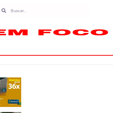
Search
earch