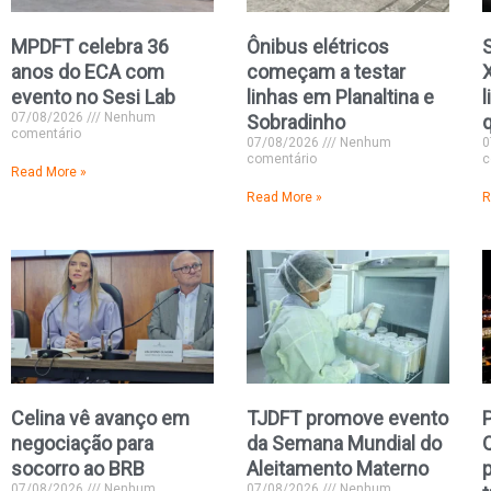
MPDFT celebra 36
Ônibus elétricos
anos do ECA com
começam a testar
evento no Sesi Lab
linhas em Planaltina e
l
07/08/2026
Nenhum
Sobradinho
q
comentário
07/08/2026
Nenhum
0
comentário
c
Read More »
Read More »
R
Celina vê avanço em
TJDFT promove evento
negociação para
da Semana Mundial do
socorro ao BRB
Aleitamento Materno
p
07/08/2026
Nenhum
07/08/2026
Nenhum