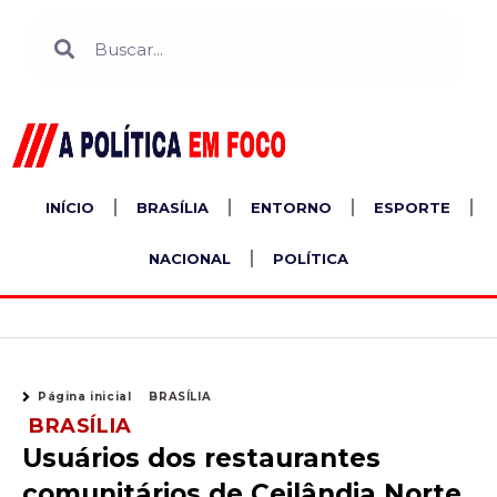
Ir
Search
Search
para
o
conteúdo
INÍCIO
BRASÍLIA
ENTORNO
ESPORTE
NACIONAL
POLÍTICA
Página inicial
BRASÍLIA
BRASÍLIA
Usuários dos restaurantes
comunitários de Ceilândia Norte