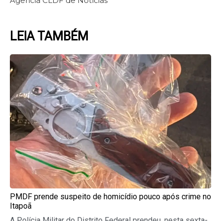
Agência CLDF de Notícias
LEIA TAMBÉM
Page
Page
Page
Page
Page
PMDF prende suspeito de homicídio pouco após crime no
Itapoã
A Polícia Militar do Distrito Federal prendeu, nesta sexta-