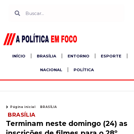
Ir
Search
Search
para
o
conteúdo
INÍCIO
BRASÍLIA
ENTORNO
ESPORTE
NACIONAL
POLÍTICA
Página inicial
BRASÍLIA
BRASÍLIA
Terminam neste domingo (24) as
inscrições de filmes para o 28º