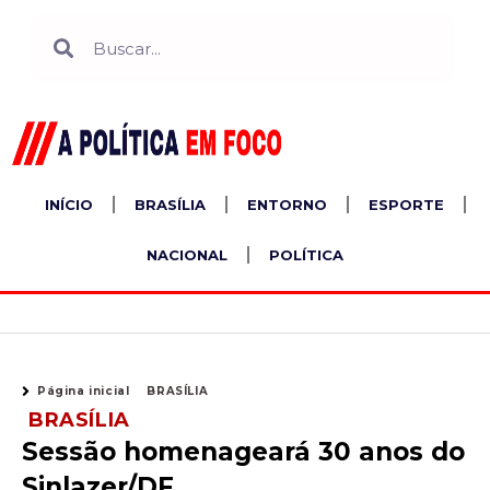
Ir
Search
Search
para
o
conteúdo
INÍCIO
BRASÍLIA
ENTORNO
ESPORTE
NACIONAL
POLÍTICA
Página inicial
BRASÍLIA
BRASÍLIA
Sessão homenageará 30 anos do
Sinlazer/DF