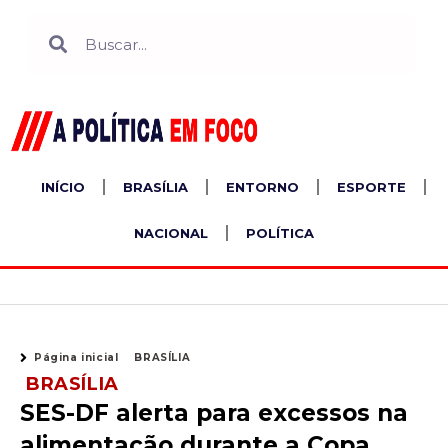
Ir
Search
Search
para
o
conteúdo
INÍCIO
BRASÍLIA
ENTORNO
ESPORTE
NACIONAL
POLÍTICA
Página inicial
BRASÍLIA
BRASÍLIA
SES-DF alerta para excessos na
alimentação durante a Copa