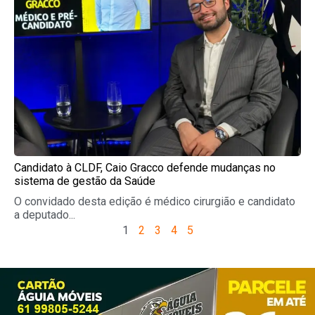
Candidato à CLDF, Caio Gracco defende mudanças no
sistema de gestão da Saúde
O convidado desta edição é médico cirurgião e candidato
a deputado...
1
2
3
4
5