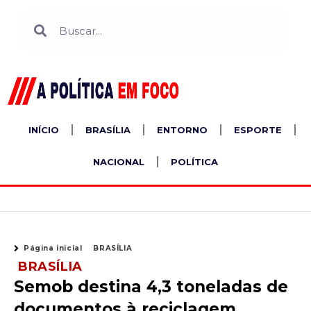
Ir
Search
Search
para
o
conteúdo
INÍCIO
BRASÍLIA
ENTORNO
ESPORTE
NACIONAL
POLÍTICA
Página inicial
BRASÍLIA
BRASÍLIA
Semob destina 4,3 toneladas de
documentos à reciclagem