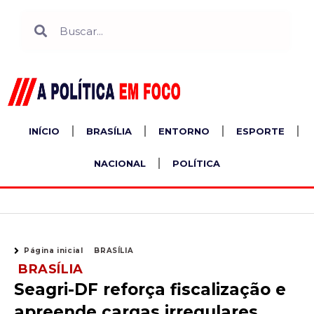
Ir
Search
Search
para
o
conteúdo
INÍCIO
BRASÍLIA
ENTORNO
ESPORTE
NACIONAL
POLÍTICA
Página inicial
BRASÍLIA
BRASÍLIA
Seagri-DF reforça fiscalização e
apreende cargas irregulares