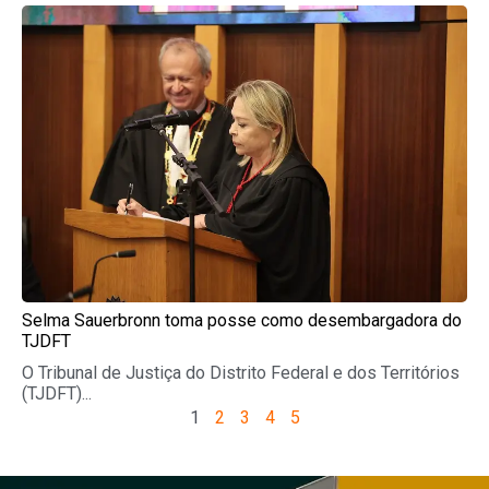
Selma Sauerbronn toma posse como desembargadora do
TJDFT
O Tribunal de Justiça do Distrito Federal e dos Territórios
(TJDFT)...
1
2
3
4
5