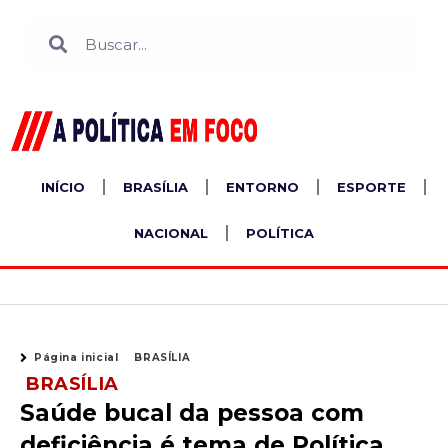
Ir
Search
Search
para
o
conteúdo
INÍCIO
BRASÍLIA
ENTORNO
ESPORTE
NACIONAL
POLÍTICA
Página inicial
BRASÍLIA
BRASÍLIA
Saúde bucal da pessoa com
deficiência é tema de Política