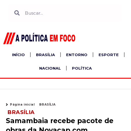
Ir
Search
Search
para
o
conteúdo
INÍCIO
BRASÍLIA
ENTORNO
ESPORTE
NACIONAL
POLÍTICA
Página inicial
BRASÍLIA
BRASÍLIA
Samambaia recebe pacote de
obras da Novacap com