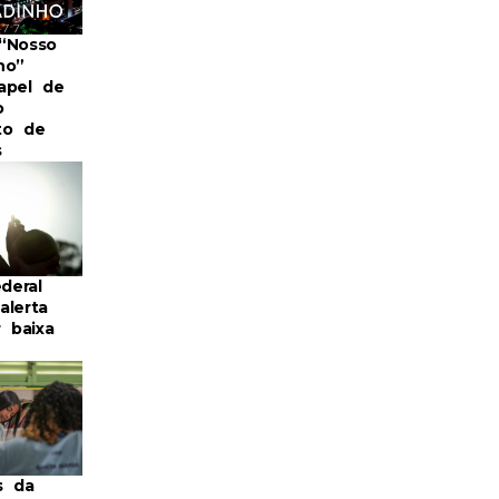
“Nosso
ho”
apel de
o
to de
s
ederal
alerta
r baixa
s da