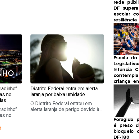
rede públ
DF supera
escolar c
resiliênci
e
Page
Escola do
Legislativo
Infância C
contempla
criança e
radinho”
Distrito Federal entra em alerta
ias no
laranja por baixa umidade
ias
O Distrito Federal entrou em
radinho”
alerta laranja de perigo devido à...
ias no
Foragido p
é preso d
5
bloqueio 
DF-180