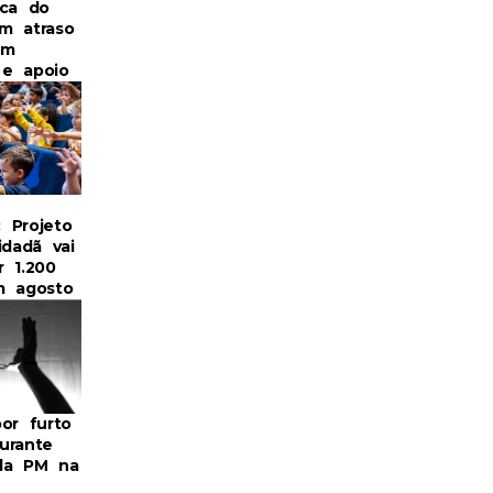
ica do
m atraso
om
a e apoio
: Projeto
idadã vai
r 1.200
m agosto
or furto
urante
da PM na