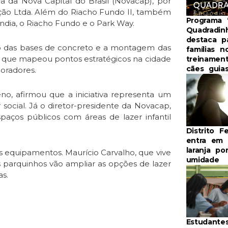
 da Nova Capital do Brasil (Novacap), por
ão Ltda. Além do Riacho Fundo II, também
Programa 
ndia, o Riacho Fundo e o Park Way.
Quadradin
destaca p
o das bases de concreto e a montagem das
famílias n
a que mapeou pontos estratégicos na cidade
treinamen
cães guia
oradores.
no, afirmou que a iniciativa representa um
 social. Já o diretor-presidente da Novacap,
spaços públicos com áreas de lazer infantil
Distrito F
entra em 
laranja po
equipamentos. Maurício Carvalho, que vive
umidade
s parquinhos vão ampliar as opções de lazer
as.
Estudante