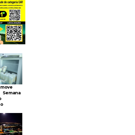
omove
a Semana
o
to