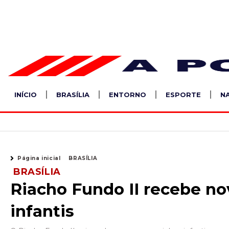
Ir
para
o
conteúdo
INÍCIO
BRASÍLIA
ENTORNO
ESPORTE
N
Página inicial
BRASÍLIA
BRASÍLIA
Riacho Fundo II recebe n
infantis