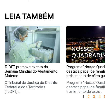
LEIA TAMBÉM
Page
Page
Page
Pag
TJDFT promove evento da
Programa “Nosso Quad
Semana Mundial do Aleitamento
destaca papel de famíl
Materno
treinamento de cães gu
O Tribunal de Justiça do Distrito
Programa “Nosso Quad
Federal e dos Territórios
destaca papel de famíl
(TJDFT)...
treinamento de cães...
1
2
3
4