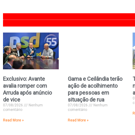
Exclusivo: Avante
Gama e Ceilândia terão
avalia romper com
ação de acolhimento
Arruda após anúncio
para pessoas em
0
de vice
situação de rua
c
07/08/2026
Nenhum
07/08/2026
Nenhum
comentário
comentário
R
Read More »
Read More »