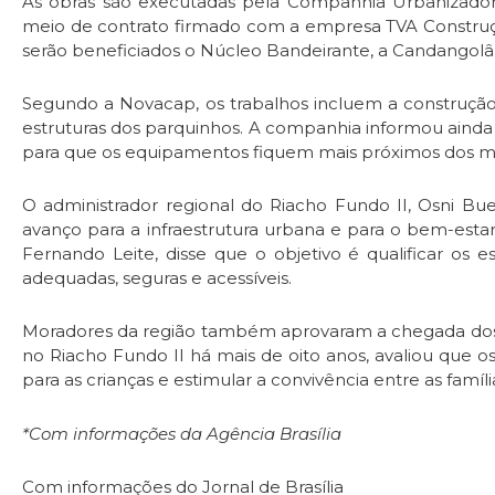
As obras são executadas pela Companhia Urbanizadora
meio de contrato firmado com a empresa TVA Construç
serão beneficiados o Núcleo Bandeirante, a Candangolâ
Segundo a Novacap, os trabalhos incluem a construçã
estruturas dos parquinhos. A companhia informou aind
para que os equipamentos fiquem mais próximos dos m
O administrador regional do Riacho Fundo II, Osni Bue
avanço para a infraestrutura urbana e para o bem-estar
Fernando Leite, disse que o objetivo é qualificar os e
adequadas, seguras e acessíveis.
Moradores da região também aprovaram a chegada dos 
no Riacho Fundo II há mais de oito anos, avaliou que o
para as crianças e estimular a convivência entre as famíli
*Com informações da Agência Brasília
Com informações do Jornal de Brasília