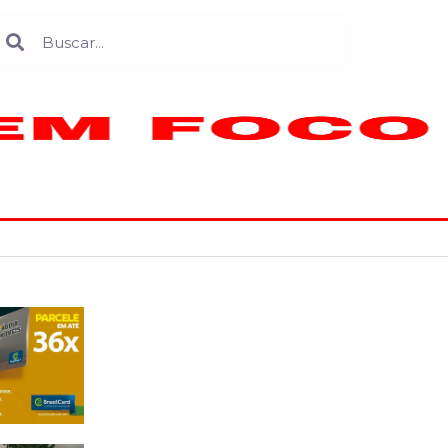
Search
earch