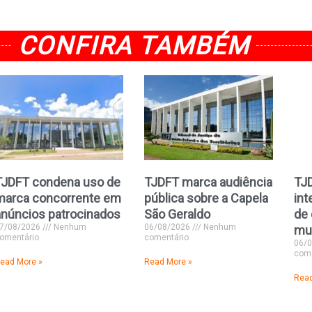
CONFIRA TAMBÉM
TJDFT condena uso de
TJDFT marca audiência
TJ
marca concorrente em
pública sobre a Capela
int
anúncios patrocinados
São Geraldo
de 
7/08/2026
Nenhum
06/08/2026
Nenhum
mu
omentário
comentário
06/
come
ead More »
Read More »
Read