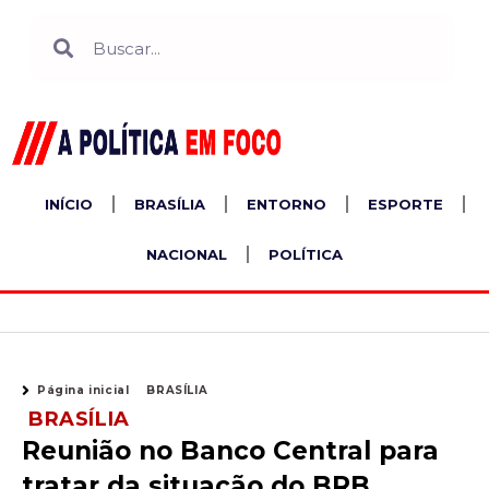
Ir
Search
Search
para
o
conteúdo
INÍCIO
BRASÍLIA
ENTORNO
ESPORTE
NACIONAL
POLÍTICA
Página inicial
BRASÍLIA
BRASÍLIA
Reunião no Banco Central para
tratar da situação do BRB