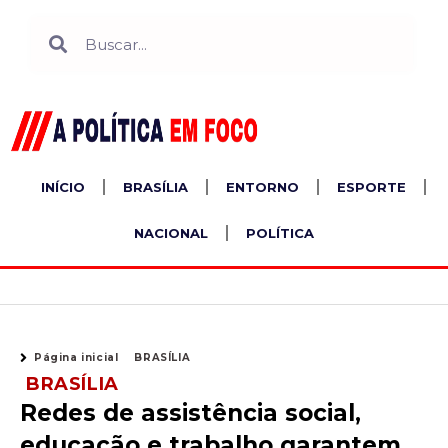
Ir
Search
Search
para
o
conteúdo
INÍCIO
BRASÍLIA
ENTORNO
ESPORTE
NACIONAL
POLÍTICA
Página inicial
BRASÍLIA
BRASÍLIA
Redes de assistência social,
educação e trabalho garantem