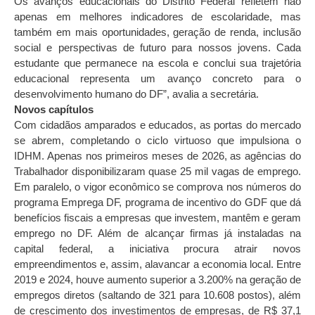
Os avanços educacionais do Distrito Federal refletem não
apenas em melhores indicadores de escolaridade, mas
também em mais oportunidades, geração de renda, inclusão
social e perspectivas de futuro para nossos jovens. Cada
estudante que permanece na escola e conclui sua trajetória
educacional representa um avanço concreto para o
desenvolvimento humano do DF”, avalia a secretária.
Novos capítulos
Com cidadãos amparados e educados, as portas do mercado
se abrem, completando o ciclo virtuoso que impulsiona o
IDHM. Apenas nos primeiros meses de 2026, as agências do
Trabalhador disponibilizaram quase 25 mil vagas de emprego.
Em paralelo, o vigor econômico se comprova nos números do
programa Emprega DF, programa de incentivo do GDF que dá
benefícios fiscais a empresas que investem, mantêm e geram
emprego no DF. Além de alcançar firmas já instaladas na
capital federal, a iniciativa procura atrair novos
empreendimentos e, assim, alavancar a economia local. Entre
2019 e 2024, houve aumento superior a 3.200% na geração de
empregos diretos (saltando de 321 para 10.608 postos), além
de crescimento dos investimentos de empresas, de R$ 37,1