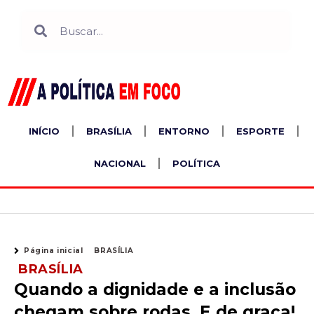
Ir
Search
Search
para
o
conteúdo
INÍCIO
BRASÍLIA
ENTORNO
ESPORTE
NACIONAL
POLÍTICA
Página inicial
BRASÍLIA
BRASÍLIA
Quando a dignidade e a inclusão
chegam sobre rodas. E de graça!