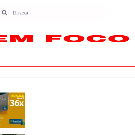
Search
earch