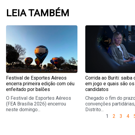
LEIA TAMBÉM
Page
Page
Page
Pag
Festival de Esportes Aéreos
Corrida ao Buriti: saiba
encerra primeira edição com céu
em jogo e quais são os
enfeitado por balões
candidatos
O Festival de Esportes Aéreos
Chegado o fim do prazo
(FEA Brasília 2026) encerrou
convenções partidárias,
neste domingo...
Distrito...
1
2
3
4