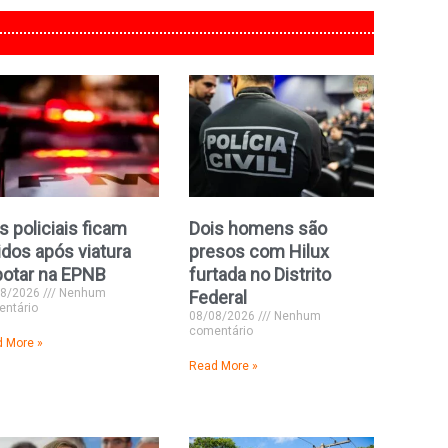
s policiais ficam
Dois homens são
idos após viatura
presos com Hilux
potar na EPNB
furtada no Distrito
08/2026
Nenhum
Federal
ntário
08/08/2026
Nenhum
comentário
 More »
Read More »