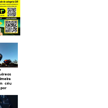
e
Aéreos
imeira
om céu
 por