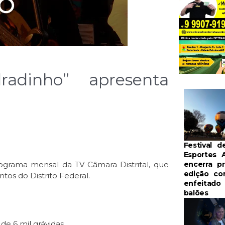
adinho” apresenta
Festival d
Esportes 
rograma mensal da TV Câmara Distrital, que
encerra pr
edição c
ntos do Distrito Federal.
enfeitado
balões
de 6 mil grávidas.