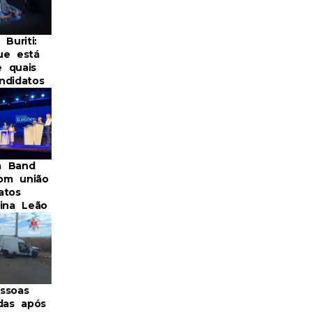
 Buriti:
ue está
 quais
ndidatos
a Band
om união
atos
lina Leão
ssoas
idas após