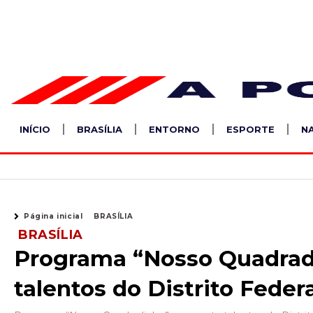
Ir
para
o
conteúdo
INÍCIO
BRASÍLIA
ENTORNO
ESPORTE
N
Página inicial
BRASÍLIA
BRASÍLIA
Programa “Nosso Quadrad
talentos do Distrito Feder