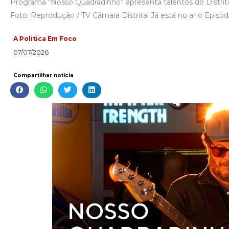
Programa “Nosso Quadradinho” apresenta talentos do Distri
Foto: Reprodução / TV Câmara Distrital Já está no ar o Episód
A Politica Em Foco
07/07/2026
Compartilhar notícia