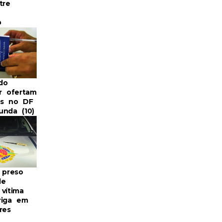
tre
o
do
r ofertam
as no DF
unda (10)
preso
de
vítima
riga em
res