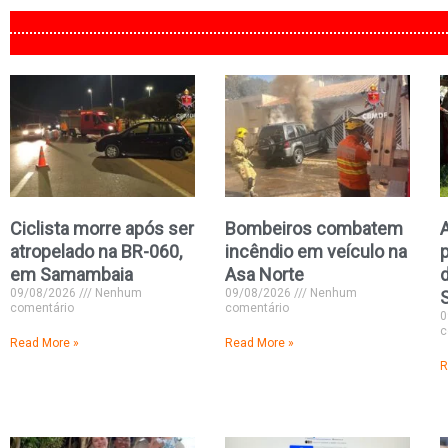
Ciclista morre após ser
Bombeiros combatem
atropelado na BR-060,
incêndio em veículo na
em Samambaia
Asa Norte
09/08/2026
Nenhum
09/08/2026
Nenhum
comentário
comentário
0
c
Read More »
Read More »
R