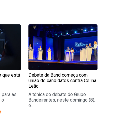
e
Page
 o que está
Debate da Band começa com
união de candidatos contra Celina
Leão
 para as
A tônica do debate do Grupo
 o
Bandeirantes, neste domingo (8),
é...
5