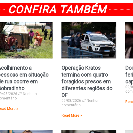
CONFIRA TAMBÉM
Acolhimento a
Operação Kratos
Doi
pessoas em situação
termina com quatro
fer
de rua ocorre em
foragidos presos em
ca
09/
Sobradinho
diferentes regiões do
come
9/08/2026
Nenhum
DF
omentário
09/08/2026
Nenhum
Read
comentário
ead More »
Read More »