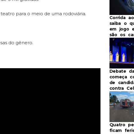
 teatro para o meio de uma rodoviária.
Corrida ao
saiba o q
em jogo e
são os ca
sas do gênero.
Debate d
começa c
de candid
contra Ce
Quatro pe
ficam fer