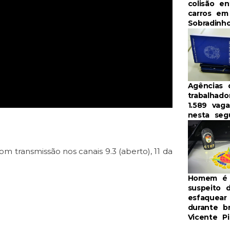
colisão en
carros em
Sobradinh
Agências 
trabalhado
1.589 vag
nesta seg
om transmissão nos canais 9.3 (aberto), 11 da
Homem é 
suspeito 
esfaquear 
durante b
Vicente Pi