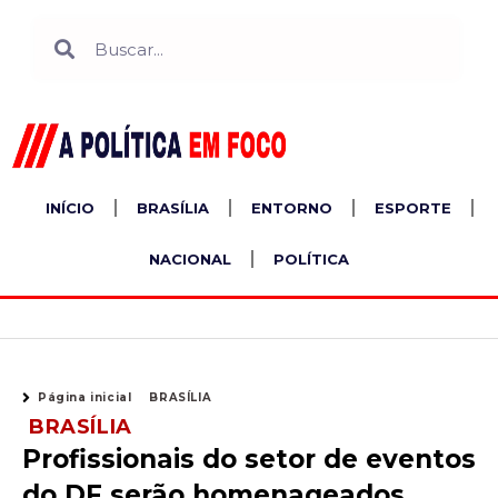
Ir
Search
Search
para
o
conteúdo
INÍCIO
BRASÍLIA
ENTORNO
ESPORTE
NACIONAL
POLÍTICA
Página inicial
BRASÍLIA
BRASÍLIA
Profissionais do setor de eventos
do DF serão homenageados