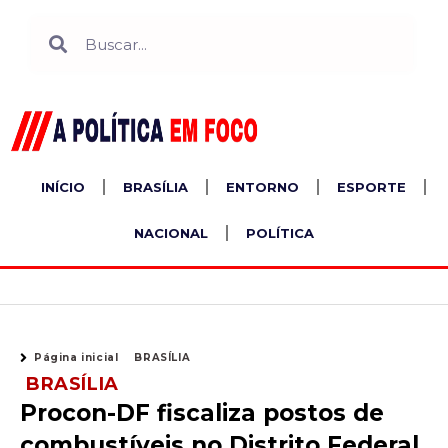
Ir
Search
Search
para
o
conteúdo
INÍCIO
BRASÍLIA
ENTORNO
ESPORTE
NACIONAL
POLÍTICA
Página inicial
BRASÍLIA
BRASÍLIA
Procon-DF fiscaliza postos de
combustíveis no Distrito Federal