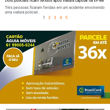
Dois policiais ficam feridos após viatura capotar na EPNB
Três pessoas ficaram feridas em um acidente envolvendo
uma viatura policial...
1
2
3
4
5