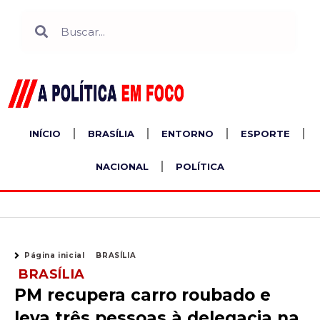
Ir
Search
Search
para
o
conteúdo
INÍCIO
BRASÍLIA
ENTORNO
ESPORTE
NACIONAL
POLÍTICA
Página inicial
BRASÍLIA
BRASÍLIA
PM recupera carro roubado e
leva três pessoas à delegacia na