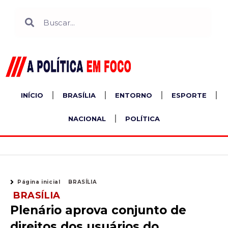
Ir
Search
Search
para
o
conteúdo
INÍCIO
BRASÍLIA
ENTORNO
ESPORTE
NACIONAL
POLÍTICA
Página inicial
BRASÍLIA
BRASÍLIA
Plenário aprova conjunto de
direitos dos usuários do