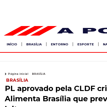
Ir
para
o
conteúdo
INÍCIO
BRASÍLIA
ENTORNO
ESPORTE
N
Página inicial
BRASÍLIA
BRASÍLIA
PL aprovado pela CLDF cr
Alimenta Brasília que pre