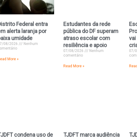
istrito Federal entra
Estudantes da rede
Esc
m alerta laranja por
pública do DF superam
Pro
baixa umidade
atraso escolar com
vai
7/08/2026
Nenhum
resiliência e apoio
cri
omentário
07/08/2026
Nenhum
07/
comentário
come
ead More »
Read More »
Read
TJDFT condena uso de
TJDFT marca audiência
TJ