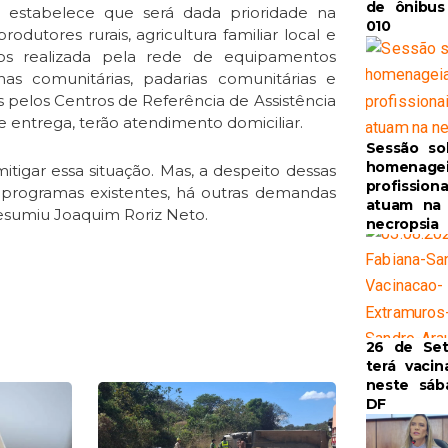
de ônibus
 estabelece que será dada prioridade na
010
dutores rurais, agricultura familiar local e
tos realizada pela rede de equipamentos
nhas comunitárias, padarias comunitárias e
s pelos Centros de Referência de Assistência
 entrega, terão atendimento domiciliar.
Sessão so
homenage
tigar essa situação. Mas, a despeito dessas
profission
nos programas existentes, há outras demandas
atuam na
resumiu Joaquim Roriz Neto.
necropsia
26 de Se
terá vacin
neste sáb
e
Page
DF