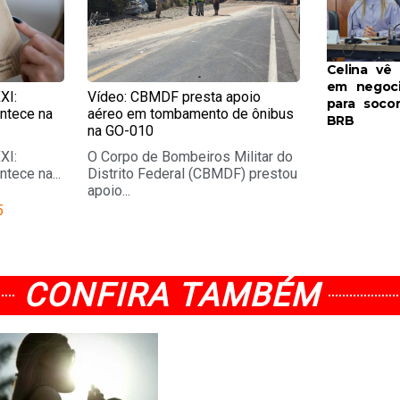
Celina vê
em negoc
XI:
Vídeo: CBMDF presta apoio
para soco
ontece na
aéreo em tombamento de ônibus
BRB
na GO-010
XI:
O Corpo de Bombeiros Militar do
tece na...
Distrito Federal (CBMDF) prestou
apoio...
5
CONFIRA TAMBÉM