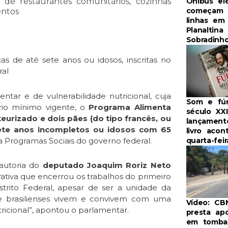
o de restaurantes comunitários, cozinhas
Ônibus elé
começam a
entos
linhas em
Planaltina
Sobradinh
as de até sete anos ou idosos, inscritas no
ral
tar e de vulnerabilidade nutricional, cuja
Som e fúr
rio mínimo vigente, o
Programa Alimenta
século XXI
asteurizado e dois pães (do tipo francês, ou
lançament
sete anos incompletos ou idosos com 65
livro acon
ra Programas Sociais do governo federal.
quarta-feir
 autoria do
deputado Joaquim Roriz Neto
rativa que encerrou os trabalhos do primeiro
istrito Federal, apesar de ser a unidade da
de brasilienses vivem e convivem com uma
Vídeo: C
tricional”, apontou o parlamentar.
presta ap
em tomba