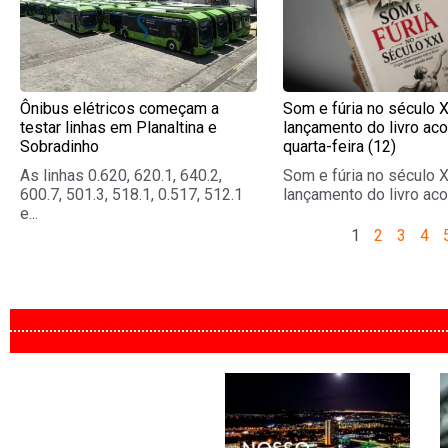
Ônibus elétricos começam a
Som e fúria no século X
testar linhas em Planaltina e
lançamento do livro ac
Sobradinho
quarta-feira (12)
As linhas 0.620, 620.1, 640.2,
Som e fúria no século X
600.7, 501.3, 518.1, 0.517, 512.1
lançamento do livro acon
e...
1
2
3
4