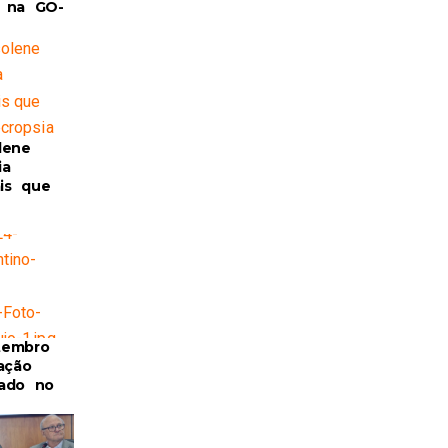
 na GO-
lene
ia
ais que
tembro
ação
ado no