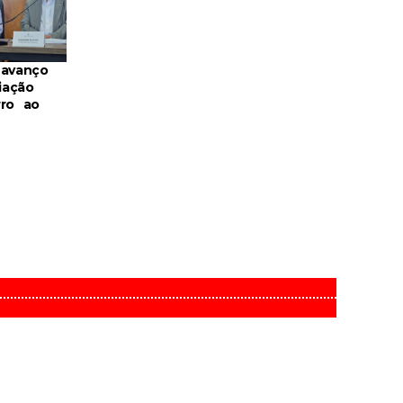
 avanço
iação
rro ao