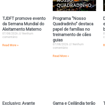
TJDFT promove evento
Programa “Nosso
D
da Semana Mundial do
Quadradinho” destaca
e
Aleitamento Materno
papel de famílias no
07/08/2026
Nenhum
0
treinamento de cães
comentário
c
guias
07/08/2026
Nenhum
Read More »
R
comentário
Read More »
Exclusivo: Avante
Gama e Ceilândia terão