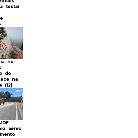
tricos
 testar
 e
o
ia no
:
o do
tece na
a (12)
BMDF
oio aéreo
mento