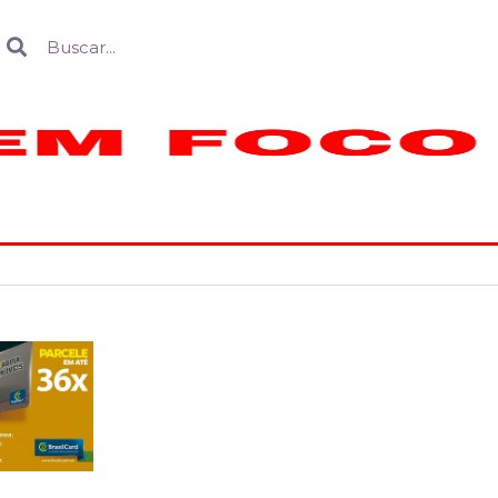
Search
earch