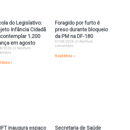
ola do Legislativo:
Foragido por furto é
jeto Infância Cidadã
preso durante bloqueio
 contemplar 1.200
da PM na DF-180
07/08/2026
Nenhum
ança em agosto
comentário
08/2026
Nenhum
ntário
Read More »
 More »
DFT inaugura espaço
Secretaria de Saúde