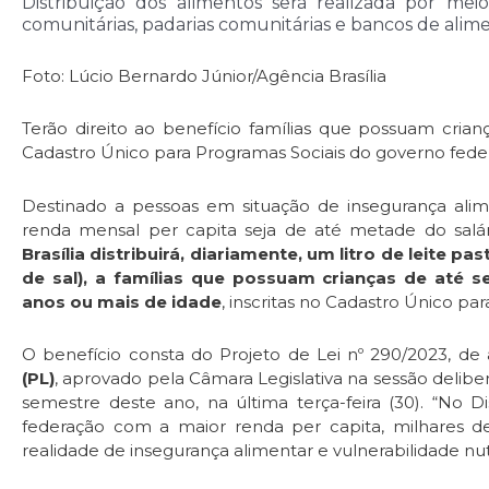
Distribuição dos alimentos será realizada por mei
comunitárias, padarias comunitárias e bancos de alim
Foto: Lúcio Bernardo Júnior/Agência Brasília
Terão direito ao benefício famílias que possuam crianç
Cadastro Único para Programas Sociais do governo fede
Destinado a pessoas em situação de insegurança alimen
renda mensal per capita seja de até metade do salá
Brasília distribuirá, diariamente, um litro de leite p
de sal), a famílias que possuam crianças de até 
anos ou mais de idade
, inscritas no Cadastro Único pa
O benefício consta do Projeto de Lei nº 290/2023, de
(PL)
, aprovado pela Câmara Legislativa na sessão delibe
semestre deste ano, na última terça-feira (30). “No D
federação com a maior renda per capita, milhares 
realidade de insegurança alimentar e vulnerabilidade nu