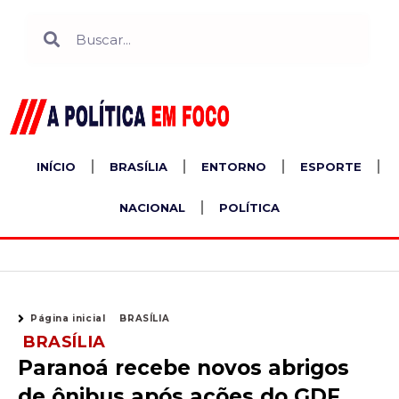
Ir
Search
Search
para
o
conteúdo
INÍCIO
BRASÍLIA
ENTORNO
ESPORTE
NACIONAL
POLÍTICA
Página inicial
BRASÍLIA
BRASÍLIA
Paranoá recebe novos abrigos
de ônibus após ações do GDF