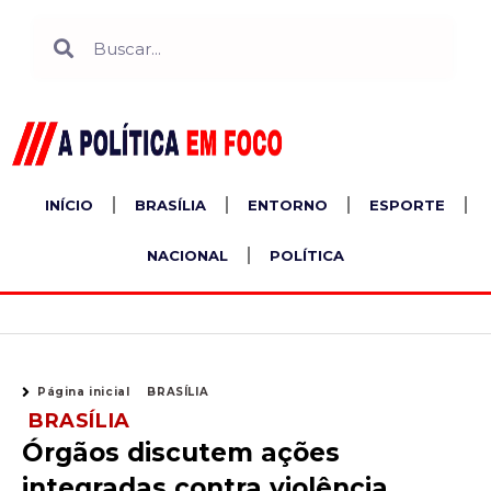
Ir
Search
Search
para
o
conteúdo
INÍCIO
BRASÍLIA
ENTORNO
ESPORTE
NACIONAL
POLÍTICA
Página inicial
BRASÍLIA
BRASÍLIA
Órgãos discutem ações
integradas contra violência