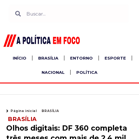
Ir
Search
Search
para
o
conteúdo
INÍCIO
BRASÍLIA
ENTORNO
ESPORTE
NACIONAL
POLÍTICA
Página inicial
BRASÍLIA
BRASÍLIA
Olhos digitais: DF 360 completa
três meses com mais de 2,4 mil