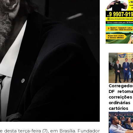
Corregedo
DF retom
correições
ordinárias
cartórios
desta terça-feira (7), em Brasília. Fundador