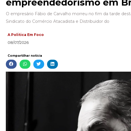
empreendedorismo em Bra
O empresário Fábio de Carvalho morreu no fim da tarde desta t
Sindicato do Comércio Atacadista e Distribuidor do
A Politica Em Foco
08/07/2026
Compartilhar notícia