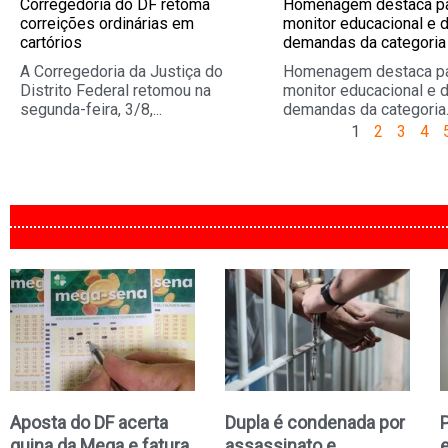
Corregedoria do DF retoma
Homenagem destaca pa
correições ordinárias em
monitor educacional e 
cartórios
demandas da categoria
A Corregedoria da Justiça do
Homenagem destaca pa
Distrito Federal retomou na
monitor educacional e 
segunda-feira, 3/8,...
demandas da categoria.
1
2
3
4
Aposta do DF acerta
Dupla é condenada por
quina da Mega e fatura
assassinato e