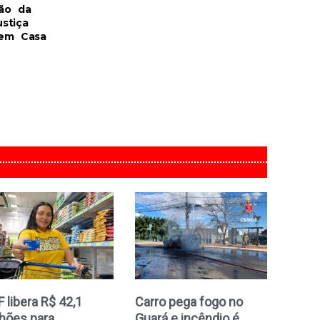
ão da
stiça
 em Casa
 libera R$ 42,1
Carro pega fogo no
hões para
Guará e incêndio é