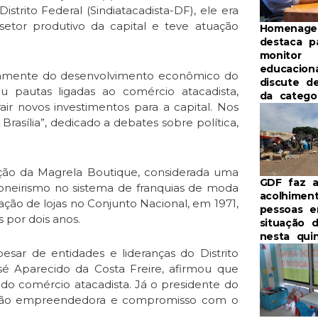
strito Federal (Sindiatacadista-DF), ele era
etor produtivo da capital e teve atuação
Homenag
destaca p
monitor
educacion
tivamente do desenvolvimento econômico do
discute d
eu pautas ligadas ao comércio atacadista,
da catego
rair novos investimentos para a capital. Nos
asília”, dedicado a debates sobre política,
iação da Magrela Boutique, considerada uma
GDF faz 
ioneirismo no sistema de franquias de moda
acolhimen
o de lojas no Conjunto Nacional, em 1971,
pessoas 
s por dois anos.
situação 
nesta quin
ar de entidades e lideranças do Distrito
é Aparecido da Costa Freire, afirmou que
 do comércio atacadista. Já o presidente do
visão empreendedora e compromisso com o