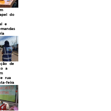
em
apel do
al e
emandas
ria
ação de
to a
em
de rua
ta-feira