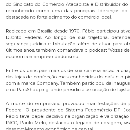
do Sindicato do Comércio Atacadista e Distribuidor do Di
reconhecido como uma das principais lideranças do s
destacada no fortalecimento do comércio local.
Radicado em Brasília desde 1970, Fábio participou a
Distrito Federal. Ao longo de sua trajetória, defend
segurança jurídica e tributação, além de atuar para at
últimos anos, também comandava o podcast “Vozes de Br
economia e empreendedorismo.
Entre os principais marcos de sua carreira estão a cr
das lojas de confecção mais conhecidas do país, e o p
com a marca Company. Também participou da inauguraçã
e no ParkShopping, onde presidiu a associação de lojista
A morte do empresário provocou manifestações de pes
Federal. O presidente do Sistema Fecomércio-DF, Jos
Fábio teve papel decisivo na organização e valorização
INCC, Paulo Melo, destacou o legado de coragem, 
desenvolvimento econômico da capital.