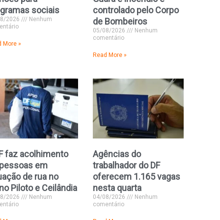
gramas sociais
controlado pelo Corpo
08/2026
Nenhum
de Bombeiros
ntário
05/08/2026
Nenhum
comentário
 More »
Read More »
F faz acolhimento
Agências do
 pessoas em
trabalhador do DF
uação de rua no
oferecem 1.165 vagas
no Piloto e Ceilândia
nesta quarta
08/2026
Nenhum
04/08/2026
Nenhum
ntário
comentário