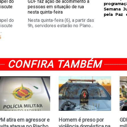
pel do
GDF faz ação de acolhimento a
programaç
discute
pessoas em situação de rua
Semana Ju
nesta quinta-feira
pela Paz
pel do
Nesta quinta-feira (6), a partir das
discute
9h, servidores estarão no Plano...
..
5
CONFIRA TAMBÉM
PM atira em agressor e
Homem é preso por
GDF
evita ataque no Riacho
violência doméstica na
mil