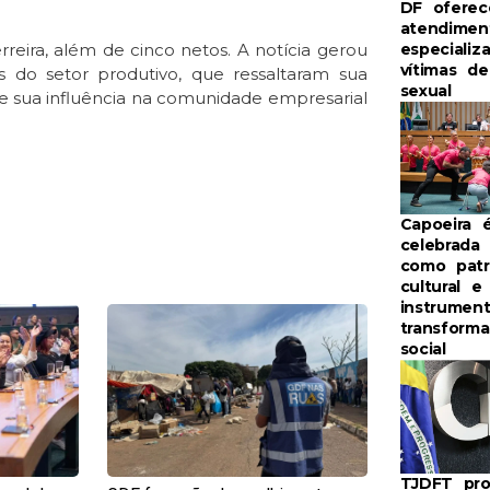
DF oferec
atendimen
rreira, além de cinco netos. A notícia gerou
especializ
vítimas de
 do setor produtivo, que ressaltaram sua
sexual
 e sua influência na comunidade empresarial
Capoeira 
celebrada
como patr
cultural e
instrumen
e
Page
transform
social
TJDFT pr