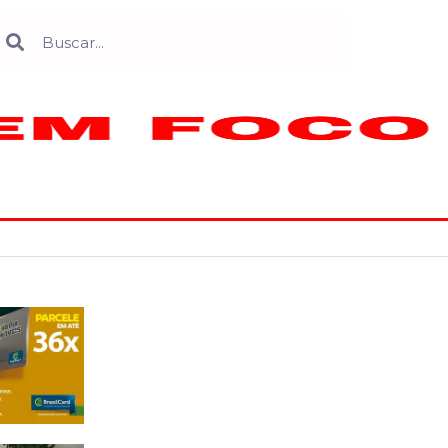
Search
earch