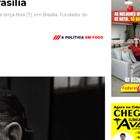
sília
erça-feira (7), em Brasília. Fundador do