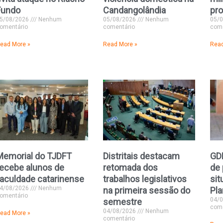
Fundo
Candangolândia
pro
5/08/2026
Nenhum
05/08/2026
Nenhum
05/
omentário
comentário
come
ead More »
Read More »
Read
Memorial do TJDFT
Distritais destacam
GD
recebe alunos de
retomada dos
de
faculdade catarinense
trabalhos legislativos
sit
4/08/2026
Nenhum
na primeira sessão do
Pla
omentário
04/
semestre
come
04/08/2026
Nenhum
ead More »
comentário