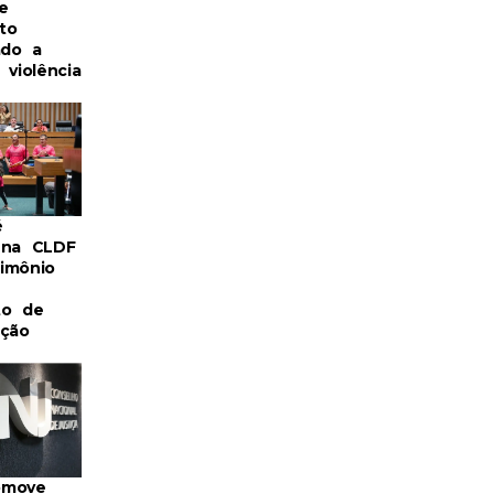
e
to
ado a
 violência
é
 na CLDF
imônio
to de
ação
omove