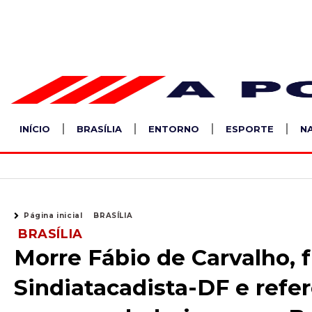
Ir
para
o
conteúdo
INÍCIO
BRASÍLIA
ENTORNO
ESPORTE
N
Página inicial
BRASÍLIA
BRASÍLIA
Morre Fábio de Carvalho, 
Sindiatacadista-DF e refe