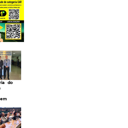
ria do
a
 em