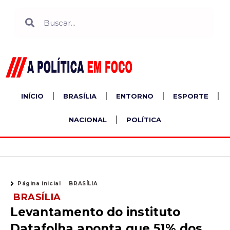
Ir
Search
Search
para
o
conteúdo
INÍCIO
BRASÍLIA
ENTORNO
ESPORTE
NACIONAL
POLÍTICA
Página inicial
BRASÍLIA
BRASÍLIA
Levantamento do instituto
Datafolha aponta que 51% dos