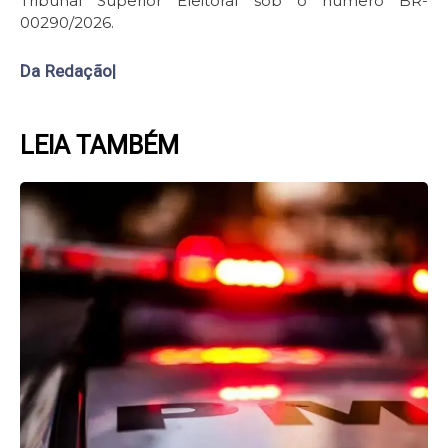
Tribunal Superior Eleitoral sob o número BR-
00290/2026.
Da Redação|
LEIA TAMBÉM
Page
Page
Page
Page
Page