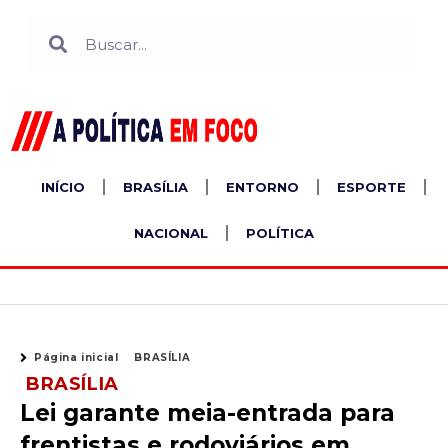
Ir
Search
Search
para
o
conteúdo
INÍCIO
BRASÍLIA
ENTORNO
ESPORTE
NACIONAL
POLÍTICA
Página inicial
BRASÍLIA
BRASÍLIA
Lei garante meia-entrada para
frentistas e rodoviários em