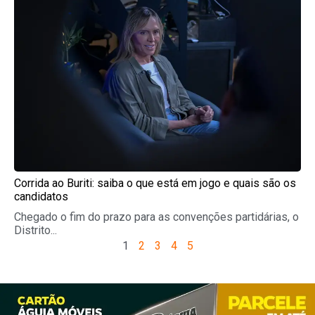
Corrida ao Buriti: saiba o que está em jogo e quais são os
candidatos
Chegado o fim do prazo para as convenções partidárias, o
Distrito...
1
2
3
4
5