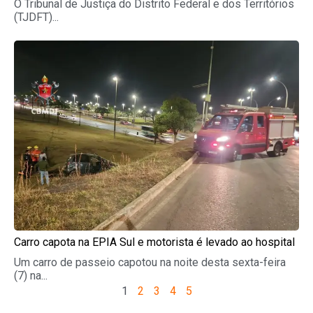
O Tribunal de Justiça do Distrito Federal e dos Territórios
(TJDFT)...
Carro capota na EPIA Sul e motorista é levado ao hospital
Um carro de passeio capotou na noite desta sexta-feira
(7) na...
1
2
3
4
5