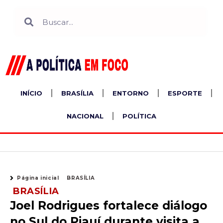
Ir
Search
Search
para
o
conteúdo
INÍCIO
BRASÍLIA
ENTORNO
ESPORTE
NACIONAL
POLÍTICA
Página inicial
BRASÍLIA
BRASÍLIA
Joel Rodrigues fortalece diálogo
no Sul do Piauí durante visita a