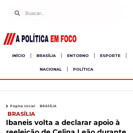
Ir
Search
Search
para
o
conteúdo
INÍCIO
BRASÍLIA
ENTORNO
ESPORTE
NACIONAL
POLÍTICA
Página inicial
BRASÍLIA
BRASÍLIA
Ibaneis volta a declarar apoio à
reeleição de Celina Leão durante