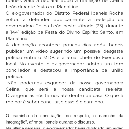
Ibaneis volta a declarar apoio à reeleição de Celina
Leão durante festa em Planaltina
O ex-governador do Distrito Federal Ibaneis Rocha
voltou a defender publicamente a reeleição da
governadora Celina Leão neste sábado (23), durante
a 144ª edição da Festa do Divino Espírito Santo, em
Planaltina.
A declaração acontece poucos dias após Ibaneis
publicar um vídeo sugerindo um possível desgaste
político entre o MDB e a atual chefe do Executivo
local. No evento, o ex-governador adotou um tom
conciliador e destacou a importância da união
política.
“Não podemos esquecer da nossa governadora
Celina, que será a nossa candidata reeleita.
Divergências nós temos até dentro de casa. O que é
melhor é saber conciliar, e esse é o caminho.
O caminho da conciliação, do respeito, o caminho da
integração”, afirmou Ibaneis durante o discurso.
Na última semana, o ex-governador havia divulgado um vídeo