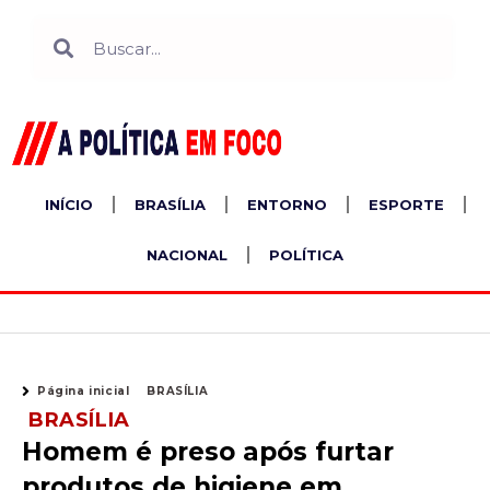
Ir
Search
Search
para
o
conteúdo
INÍCIO
BRASÍLIA
ENTORNO
ESPORTE
NACIONAL
POLÍTICA
Página inicial
BRASÍLIA
BRASÍLIA
Homem é preso após furtar
produtos de higiene em