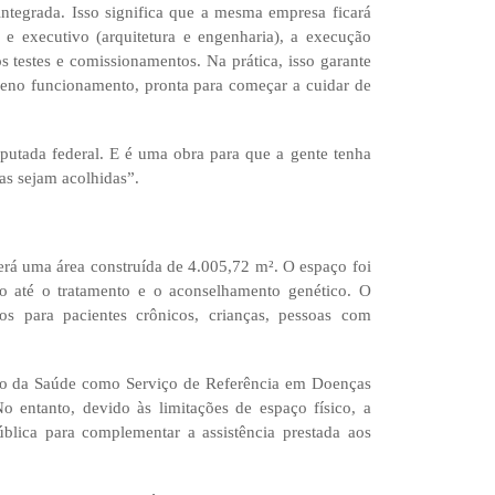
integrada. Isso significa que a mesma empresa ficará
 e executivo (arquitetura e engenharia), a execução
 testes e comissionamentos. Na prática, isso garante
leno funcionamento, pronta para começar a cuidar de
putada federal. E é uma obra para que a gente tenha
as sejam acolhidas”.
erá uma área construída de 4.005,72 m². O espaço foi
o até o tratamento e o aconselhamento genético. O
os para pacientes crônicos, crianças, pessoas com
rio da Saúde como Serviço de Referência em Doenças
o entanto, devido às limitações de espaço físico, a
blica para complementar a assistência prestada aos