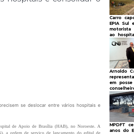
Carro cap
EPIA Sul 
motorista
ao hospita
Arnoldo 
represent
em posse
conselhei
precisem se deslocar entre vários hospitais e
MPDFT cel
pital de Apoio de Brasília (HAB), no Noroeste. A
anos do 
6), a ordem de serviço de lançamento do edital de