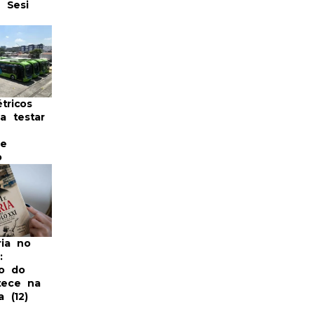
 Sesi
tricos
 testar
 e
o
ia no
:
o do
tece na
a (12)