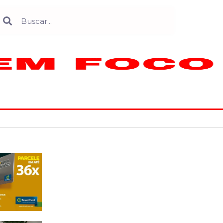
Search
earch