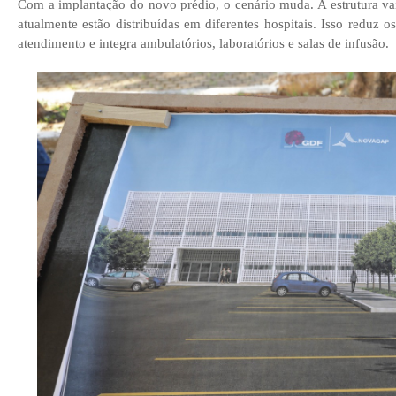
Com a implantação do novo prédio, o cenário muda. A estrutura va
atualmente estão distribuídas em diferentes hospitais. Isso reduz o
atendimento e integra ambulatórios, laboratórios e salas de infusão.