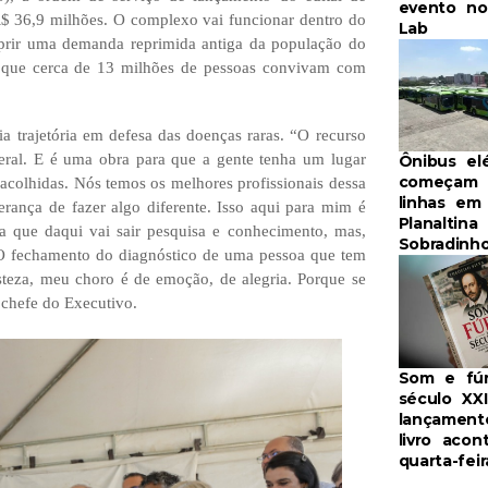
evento no
 R$ 36,9 milhões. O complexo vai funcionar dentro do
Lab
prir uma demanda reprimida antiga da população do
se que cerca de 13 milhões de pessoas convivam com
a trajetória em defesa das doenças raras. “O recurso
eral. E é uma obra para que a gente tenha um lugar
Ônibus elé
começam a
acolhidas. Nós temos os melhores profissionais dessa
linhas em
rança de fazer algo diferente. Isso aqui para mim é
Planaltina
za que daqui vai sair pesquisa e conhecimento, mas,
Sobradinh
. O fechamento do diagnóstico de uma pessoa que tem
isteza, meu choro é de emoção, de alegria. Porque se
a chefe do Executivo.
Som e fúr
século XXI
lançament
livro acon
quarta-feir