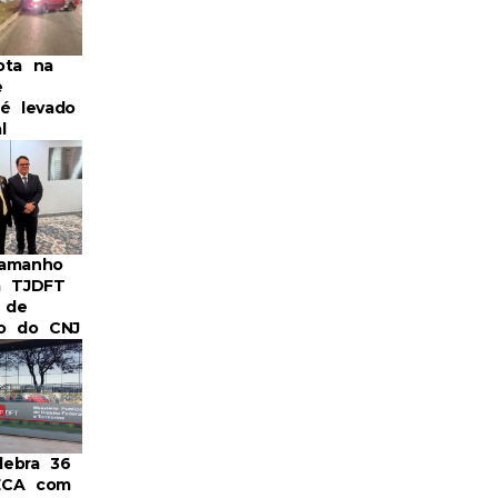
ota na
e
 é levado
l
Camanho
a TJDFT
 de
ro do CNJ
ebra 36
ECA com