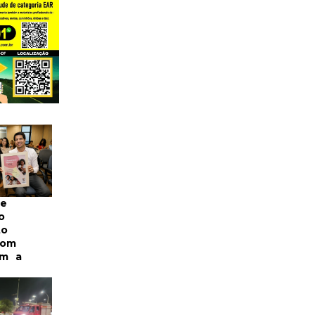
re
o
to
com
m a