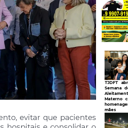
TJDFT ab
Semana d
Aleitamen
Materno 
homenage
mães
nto, evitar que pacientes
s hospitais e consolidar o