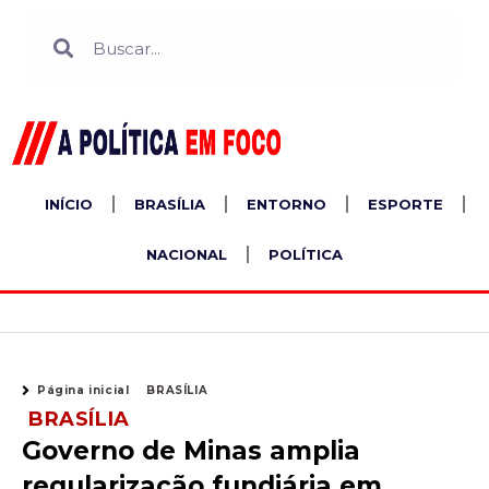
Ir
Search
Search
para
o
conteúdo
INÍCIO
BRASÍLIA
ENTORNO
ESPORTE
NACIONAL
POLÍTICA
Página inicial
BRASÍLIA
BRASÍLIA
Governo de Minas amplia
regularização fundiária em