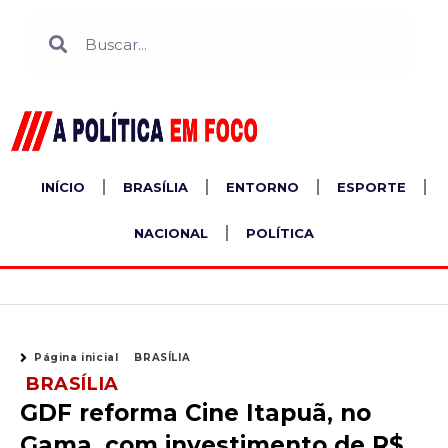
Ir
Search
Search
para
o
conteúdo
INÍCIO
BRASÍLIA
ENTORNO
ESPORTE
NACIONAL
POLÍTICA
Página inicial
BRASÍLIA
BRASÍLIA
GDF reforma Cine Itapuã, no
Gama, com investimento de R$