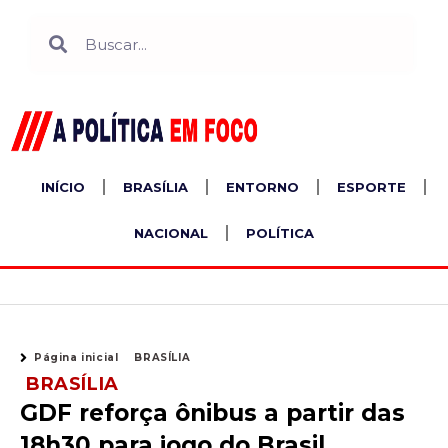
Ir
Search
Search
para
o
conteúdo
INÍCIO
BRASÍLIA
ENTORNO
ESPORTE
NACIONAL
POLÍTICA
Página inicial
BRASÍLIA
BRASÍLIA
GDF reforça ônibus a partir das
18h30 para jogo do Brasil