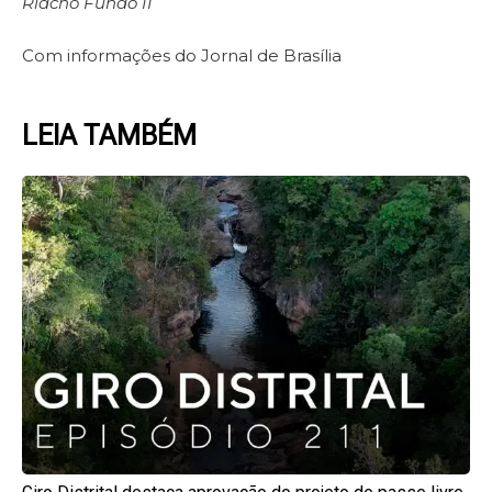
Riacho Fundo II
Com informações do Jornal de Brasília
LEIA TAMBÉM
Page
Page
Page
Page
Page