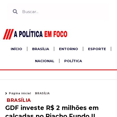
Ir
Search
Search
para
o
conteúdo
INÍCIO
BRASÍLIA
ENTORNO
ESPORTE
NACIONAL
POLÍTICA
Página inicial
BRASÍLIA
BRASÍLIA
GDF investe R$ 2 milhões em
calçadas no Riacho Fundo II