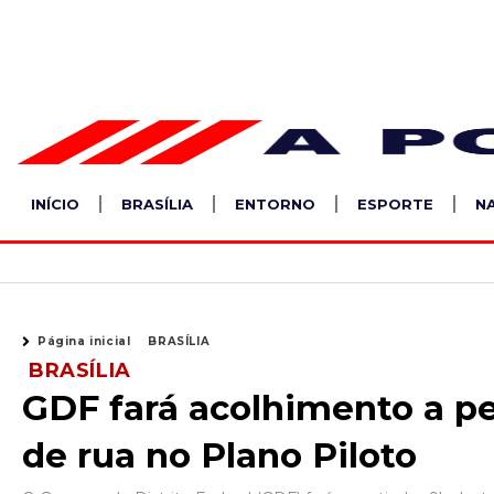
Ir
para
o
conteúdo
INÍCIO
BRASÍLIA
ENTORNO
ESPORTE
N
Página inicial
BRASÍLIA
BRASÍLIA
GDF fará acolhimento a p
de rua no Plano Piloto