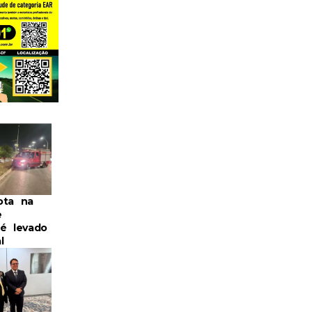
ota na
e
 é levado
l