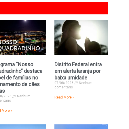
ograma “Nosso
Distrito Federal entra
dradinho” destaca
em alerta laranja por
el de famílias no
baixa umidade
07/08/2026
Nenhum
inamento de cães
comentário
as
08/2026
Nenhum
Read More »
ntário
 More »