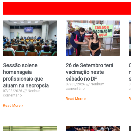
Sessão solene
26 de Setembro terá
homenageia
vacinação neste
profissionais que
sábado no DF
07/08/2026
Nenhum
0
atuam na necropsia
comentário
c
07/08/2026
Nenhum
comentário
Read More »
R
Read More »