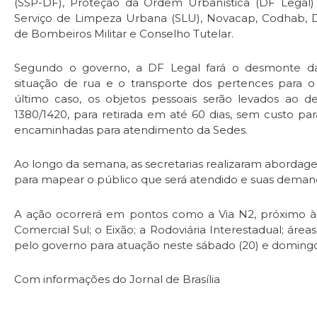
(SSP-DF), Proteção da Ordem Urbanística (DF Legal) 
Serviço de Limpeza Urbana (SLU), Novacap, Codhab, Detr
de Bombeiros Militar e Conselho Tutelar.
Segundo o governo, a DF Legal fará o desmonte da
situação de rua e o transporte dos pertences para o
último caso, os objetos pessoais serão levados ao d
1380/1420, para retirada em até 60 dias, sem custo p
encaminhadas para atendimento da Sedes.
Ao longo da semana, as secretarias realizaram abordagen
para mapear o público que será atendido e suas deman
A ação ocorrerá em pontos como a Via N2, próximo à 
Comercial Sul; o Eixão; a Rodoviária Interestadual; áreas
pelo governo para atuação neste sábado (20) e domingo 
Com informações do Jornal de Brasília