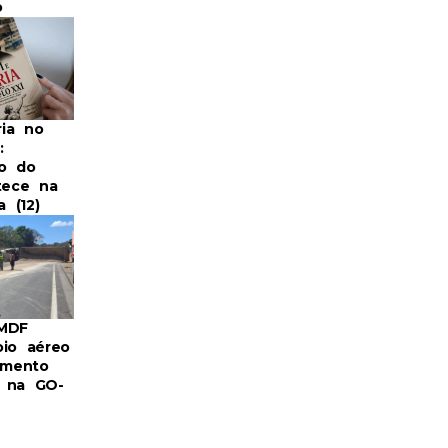
o
ia no
:
o do
tece na
a (12)
BMDF
oio aéreo
mento
 na GO-