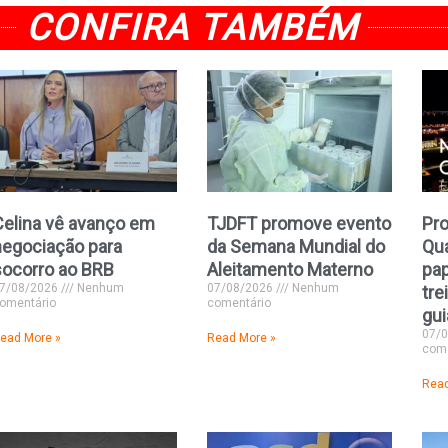
CONFIRA TAMBÉM
Celina vê avanço em
TJDFT promove evento
Pr
negociação para
da Semana Mundial do
Qua
socorro ao BRB
Aleitamento Materno
pap
7/08/2026
Nenhum
07/08/2026
Nenhum
tre
omentário
comentário
gui
07/
ead More »
Read More »
come
Read