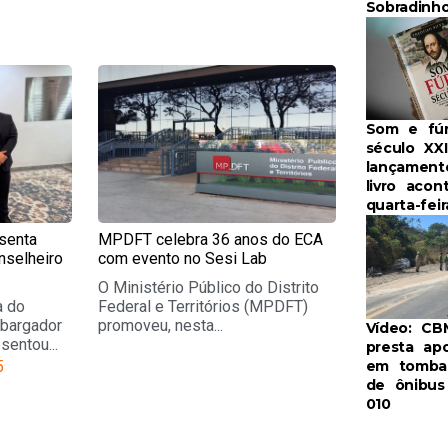
Sobradinh
e
Page
Som e fúr
século XXI
lançament
livro acon
quarta-feir
senta
MPDFT celebra 36 anos do ECA
nselheiro
com evento no Sesi Lab
O Ministério Público do Distrito
a do
Federal e Territórios (MPDFT)
mbargador
promoveu, nesta...
Vídeo: C
sentou...
presta ap
em tomba
5
de ônibus
010