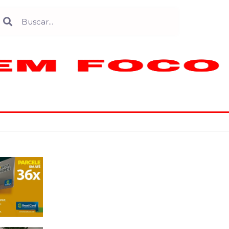
Search
earch