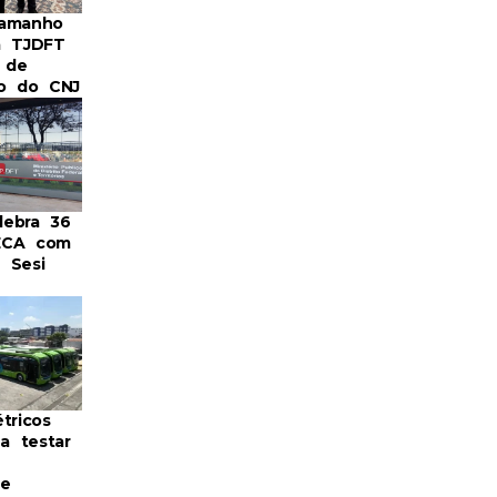
Camanho
a TJDFT
 de
ro do CNJ
ebra 36
ECA com
 Sesi
tricos
 testar
 e