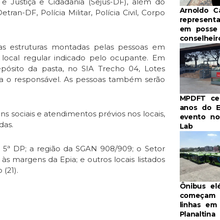
e Justiça e Cidadania (Sejus-DF), além do
Arnoldo 
an-DF, Polícia Militar, Polícia Civil, Corpo
represent
em posse
conselhei
s estruturas montadas pelas pessoas em
 local regular indicado pelo ocupante. Em
epósito da pasta, no SIA Trecho 04, Lotes
ara o responsável. As pessoas também serão
MPDFT cel
anos do 
s sociais e atendimentos prévios nos locais,
evento no
das.
Lab
5ª DP; a região da SGAN 908/909; o Setor
 às margens da Epia; e outros locais listados
(21).
Ônibus elé
começam a
linhas em
Planaltina