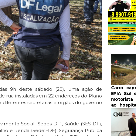
Carro cap
r das 9h deste sábado (20), uma ação de
EPIA Sul 
 de rua instaladas em 22 endereços do Plano
motorista
ve diferentes secretarias e órgãos do governo
ao hospita
lvimento Social (Sedes-DF), Saúde (SES-DF),
ho e Renda (Sedet-DF), Segurança Pública