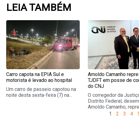
LEIA TAMBÉM
Page
Page
Page
Pag
Carro capota na EPIA Sul e
Arnoldo Camanho repre
motorista é levado ao hospital
TJDFT em posse de co
do CNJ
Um carro de passeio capotou na
noite desta sexta-feira (7) na...
O corregedor da Justiç
Distrito Federal, dese
Arnoldo Camanho, repre
1
2
3
4