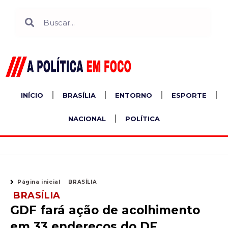
Ir
Search
Search
para
o
conteúdo
INÍCIO
BRASÍLIA
ENTORNO
ESPORTE
NACIONAL
POLÍTICA
Página inicial
BRASÍLIA
BRASÍLIA
GDF fará ação de acolhimento
em 33 endereços do DF