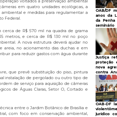
operação voltados à preservação ambiental
 câmeras em quatro unidades ecológicas, a
OAB/DF m
o ambiental e medidas para regulamentar a
anos da L
to Federal.
da Penha
seminário
m cerca de R$ 570 mil na quadra de grama
35 metros, e cerca de R$ 130 mil no poço
iental. A nova estrutura deverá ajudar no
 de areia, no acionamento das duchas e em
tribuir para reduzir gastos com água durante
Justiça re
proteção 
nova agre
re, que prevê substituição do piso, pintura
contra An
ual instalação de pergolado ou outro tipo de
 ordem de serviço para aquisição de câmeras
gicos de Águas Claras, Setor O, Cortado e
OAB-DF la
cnica entre o Jardim Botânico de Brasília e
violentôme
tral, com foco em conservação ambiental,
jurídico c