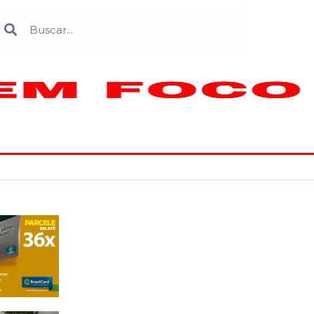
Search
earch