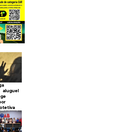
ga
 aluguel
uge
por
otetiva