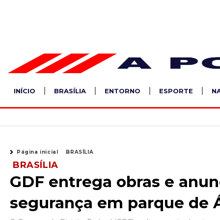
Ir
para
o
conteúdo
INÍCIO
BRASÍLIA
ENTORNO
ESPORTE
N
Página inicial
BRASÍLIA
BRASÍLIA
GDF entrega obras e anun
segurança em parque de Á