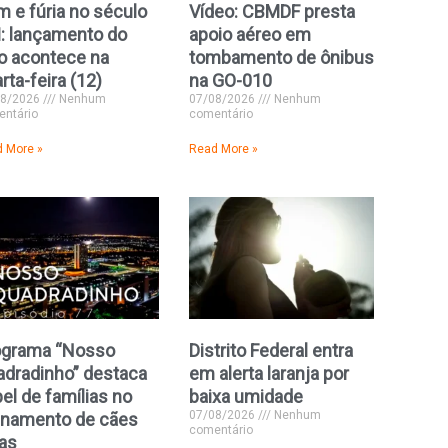
 e fúria no século
Vídeo: CBMDF presta
: lançamento do
apoio aéreo em
ro acontece na
tombamento de ônibus
rta-feira (12)
na GO-010
08/2026
Nenhum
07/08/2026
Nenhum
ntário
comentário
 More »
Read More »
ograma “Nosso
Distrito Federal entra
dradinho” destaca
em alerta laranja por
el de famílias no
baixa umidade
07/08/2026
Nenhum
inamento de cães
comentário
as