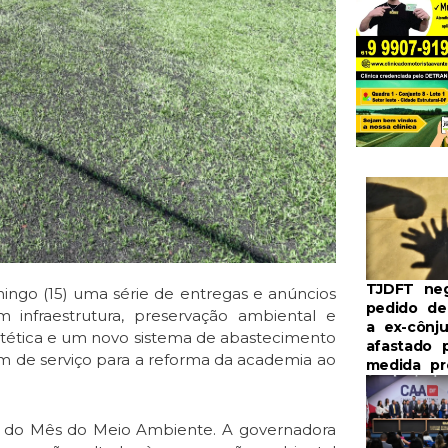
TJDFT ne
mingo (15) uma série de entregas e anúncios
pedido de
infraestrutura, preservação ambiental e
a ex-cônj
tética e um novo sistema de abastecimento
afastado 
em de serviço para a reforma da academia ao
medida pr
o do Mês do Meio Ambiente. A governadora