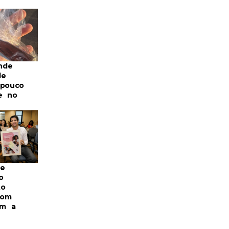
nde
de
 pouco
e no
re
o
to
com
m a