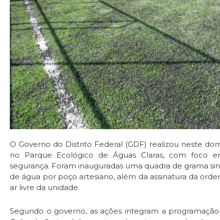
O Governo do Distrito Federal (GDF) realizou neste do
no Parque Ecológico de Águas Claras, com foco em 
segurança. Foram inauguradas uma quadra de grama sin
de água por poço artesiano, além da assinatura da ord
ar livre da unidade.
Segundo o governo, as ações integram a programaçã