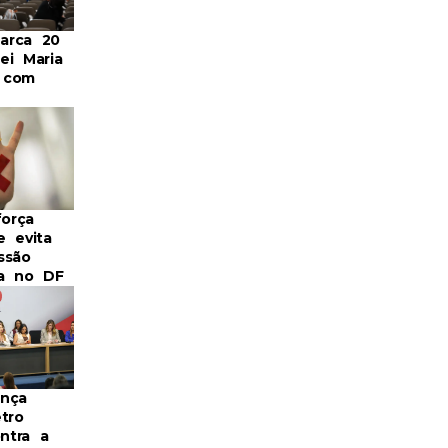
arca 20
ei Maria
 com
força
e evita
ssão
a no DF
nça
tro
ontra a