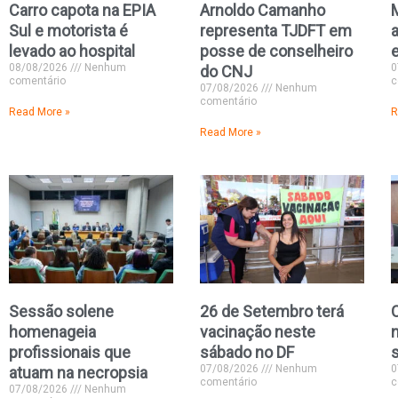
Carro capota na EPIA
Arnoldo Camanho
Sul e motorista é
representa TJDFT em
levado ao hospital
posse de conselheiro
08/08/2026
Nenhum
0
do CNJ
comentário
c
07/08/2026
Nenhum
comentário
Read More »
R
Read More »
Sessão solene
26 de Setembro terá
homenageia
vacinação neste
profissionais que
sábado no DF
07/08/2026
Nenhum
0
atuam na necropsia
comentário
c
07/08/2026
Nenhum