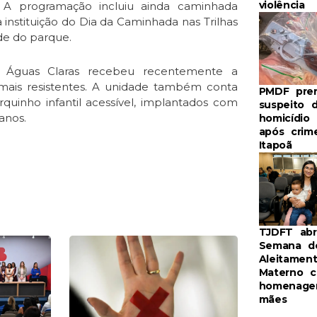
violência
 A programação incluiu ainda caminhada
 instituição do Dia da Caminhada nas Trilhas
ede do parque.
e Águas Claras recebeu recentemente a
mais resistentes. A unidade também conta
PMDF pre
uinho infantil acessível, implantados com
suspeito 
anos.
homicídio
após crim
Itapoã
TJDFT ab
e
Page
Semana d
Aleitamen
Materno 
homenage
mães