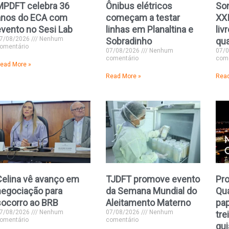
MPDFT celebra 36
Ônibus elétricos
Som
anos do ECA com
começam a testar
XXI
evento no Sesi Lab
linhas em Planaltina e
liv
7/08/2026
Nenhum
Sobradinho
qua
omentário
07/08/2026
Nenhum
07/
comentário
come
ead More »
Read More »
Read
Celina vê avanço em
TJDFT promove evento
Pr
negociação para
da Semana Mundial do
Qua
socorro ao BRB
Aleitamento Materno
pap
7/08/2026
Nenhum
07/08/2026
Nenhum
tre
omentário
comentário
gui