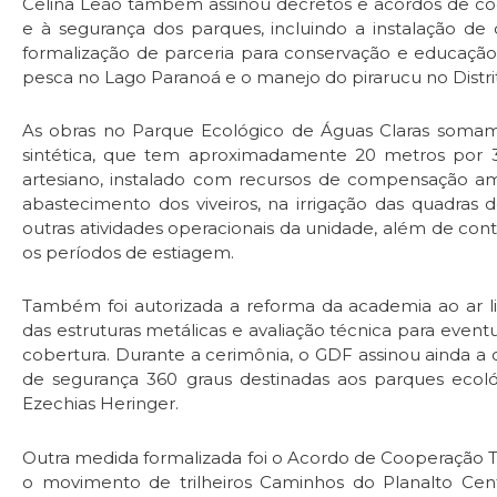
Celina Leão também assinou decretos e acordos de co
e à segurança dos parques, incluindo a instalação de
formalização de parceria para conservação e educaçã
pesca no Lago Paranoá e o manejo do pirarucu no Distri
As obras no Parque Ecológico de Águas Claras soma
sintética, que tem aproximadamente 20 metros por 
artesiano, instalado com recursos de compensação amb
abastecimento dos viveiros, na irrigação das quadras
outras atividades operacionais da unidade, além de con
os períodos de estiagem.
Também foi autorizada a reforma da academia ao ar liv
das estruturas metálicas e avaliação técnica para event
cobertura. Durante a cerimônia, o GDF assinou ainda a
de segurança 360 graus destinadas aos parques ecoló
Ezechias Heringer.
Outra medida formalizada foi o Acordo de Cooperação Té
o movimento de trilheiros Caminhos do Planalto Cen