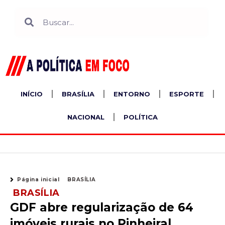
Ir
Search
Search
para
o
conteúdo
INÍCIO
BRASÍLIA
ENTORNO
ESPORTE
NACIONAL
POLÍTICA
Página inicial
BRASÍLIA
BRASÍLIA
GDF abre regularização de 64
imóveis rurais no Pinheiral